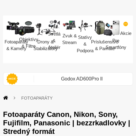
Akcie
Svetlá
Zvuk &
Statívy
Objektívy
Pre
&
Fotoaparáty
Drony &
Príslušenstvo
Stream
&
& Filtre
Smartfóny
Ateliér
& Kamery
Stabilizátory
& Pamäte
Podpora
 II
Zo smartfónu fotoaparát
FOTOAPARÁTY
Fotoaparáty Canon, Nikon, Sony,
Fujifilm, Panasonic | bezzrkadlovky |
Stredný formát