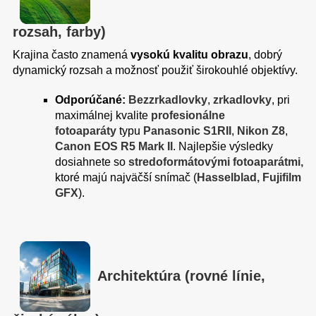
rozsah, farby)
Krajina často znamená
vysokú kvalitu obrazu
, dobrý
dynamický rozsah a možnosť použiť širokouhlé objektívy.
Odporúčané:
Bezzrkadlovky
,
zrkadlovky
, pri
maximálnej kvalite
profesionálne
fotoaparáty
typu
Panasonic S1RII
,
Nikon Z8
,
Canon EOS R5 Mark II
. Najlepšie výsledky
dosiahnete so
stredoformátovými fotoaparátmi,
ktoré majú najväčší snímač (
Hasselblad, Fujifilm
GFX
).
Architektúra (rovné línie,