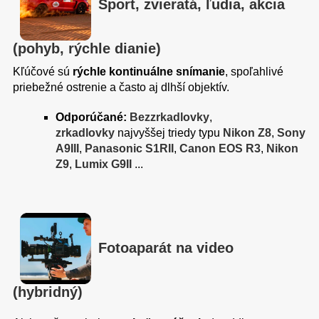
Šport, zvieratá, ľudia, akcia
(pohyb, rýchle dianie)
Kľúčové sú
rýchle kontinuálne snímanie
, spoľahlivé
priebežné ostrenie a často aj dlhší objektív.
Odporúčané:
Bezzrkadlovky
,
zrkadlovky
najvyššej triedy typu
Nikon Z8
,
Sony
A9III
,
Panasonic S1RII
,
Canon EOS R3
,
Nikon
Z9
,
Lumix G9II
...
Fotoaparát na video
(hybridný)