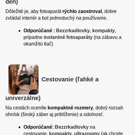
deň)
Dôležité je, aby fotoaparát
rýchlo zaostroval
, dobre
zvládal interiér a bol jednoduchý na používanie.
Odporúčané :
Bezzrkadlovky
,
kompakty
,
prípadne
instantné fotoaparáty
(na zábavu a
okamžitú tlač)
Cestovanie (ľahké a
univerzálne)
Na cestách oceníte
kompaktné rozmery
, dobrý rozsah
ohnísk (široký záber aj priblíženie) a odolnosť.
Odporúčané:
Bezzrkadlovky
na
cestovanie,
kompakty
,
ultrazoomy
(ak chcete