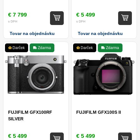
€ 7 799
€ 5 499
s DPH
s DPH
Tovar na objednávku
Tovar na objednávku
Darček
Zdarma
Darček
Zdarma
FUJIFILM GFX100RF
FUJIFILM GFX100S II
SILVER
€ 5 499
€ 5 499