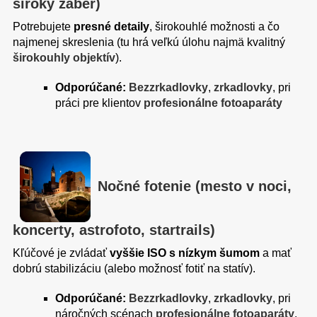
široký záber)
Potrebujete
presné detaily
, širokouhlé možnosti a čo
najmenej skreslenia (tu hrá veľkú úlohu najmä kvalitný
širokouhly objektív
).
Odporúčané:
Bezzrkadlovky
,
zrkadlovky
, pri
práci pre klientov
profesionálne fotoaparáty
Nočné fotenie (mesto v noci,
koncerty, astrofoto, startrails)
Kľúčové je zvládať
vyššie ISO s nízkym šumom
a mať
dobrú stabilizáciu (alebo možnosť fotiť na statív).
Odporúčané:
Bezzrkadlovky
,
zrkadlovky
, pri
náročných scénach
profesionálne fotoaparáty
.