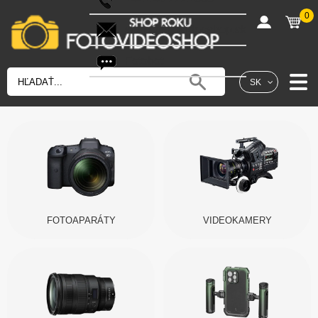
0
shop@fotovideoshop.sk
Fotobot
SK
FOTOAPARÁTY
VIDEOKAMERY