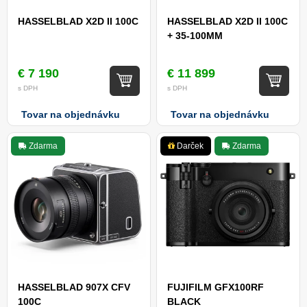
HASSELBLAD X2D II 100C
HASSELBLAD X2D II 100C
+ 35-100MM
€ 7 190
€ 11 899
s DPH
s DPH
Tovar na objednávku
Tovar na objednávku
Zdarma
Darček
Zdarma
HASSELBLAD 907X CFV
FUJIFILM GFX100RF
100C
BLACK