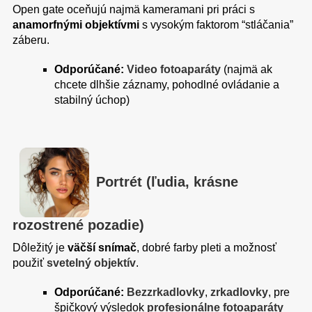
Open gate oceňujú najmä kameramani pri práci s
anamorfnými objektívmi
s vysokým faktorom “stláčania”
záberu.
Odporúčané:
Video fotoaparáty
(najmä ak
chcete dlhšie záznamy, pohodlné ovládanie a
stabilný úchop)
Portrét (ľudia, krásne
rozostrené pozadie)
Dôležitý je
väčší snímač
, dobré farby pleti a možnosť
použiť
svetelný objektív
.
Odporúčané:
Bezzrkadlovky
,
zrkadlovky
, pre
špičkový výsledok
profesionálne fotoaparáty