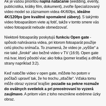
Ak je vašou prioritou
najmä natáčanie
(wedding, eventy,
publicistika, krátky film, dokument), zvoľte špecializovaný
video model so záznamom videa 4K/60fps,
ideálne
4K/120fps (pre kvalitné spomalené zábery)
. S takýmto
video fotoaparátom viete aj fotiť, takže v tomto smere vás
video fotoaparát nebude obmedzovať.
Niektoré fotoaparáty poskytujú
funkciu Open gate
-
spôsob nahrávania videa, pri ktorom fotoaparát použije
celú plochu snímača. To znamená, že video je „vyššie“ a
nie také „široké“ ako bežné video v TV (16:9). Open gate
má tvar, ktorý pôsobí viac ako fotka (pomer kratšej a dlhšej
strany napríklad 3:2).
Keď natočíte video v open gate, môžete ho potom v
počítači upraviť tak, že ho trochu „stlačíte“. Vďaka tomu
môže obraz vyzerať krajšie:
pozadie sa pekne rozmaže
do oválnych svetielok a pri preostrovaní to vyzerá
zaujímavo
. A pritom vám z toho nevznikne extrémne úzky
obraz.