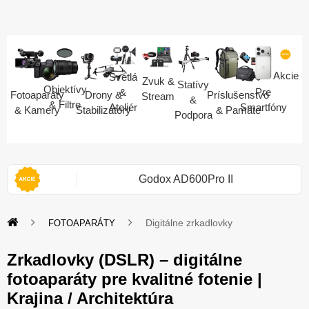
Akcie
Svetlá
Zvuk &
Statívy
Objektívy
Pre
&
Fotoaparáty
Drony &
Príslušenstvo
Stream
&
& Filtre
Smartfóny
Ateliér
& Kamery
Stabilizátory
& Pamäte
Podpora
i 2S
Godox AD600Pro II
Digitálne zrkadlovky
FOTOAPARÁTY
Zrkadlovky (DSLR) – digitálne
fotoaparáty pre kvalitné fotenie |
Krajina / Architektúra