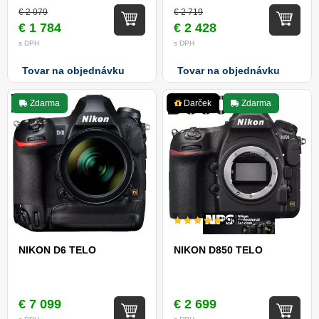
€ 2 079
€ 2 719
€ 1 784
€ 2 428
s DPH
s DPH
Tovar na objednávku
Tovar na objednávku
Zdarma
Darček
Zdarma
100%
NIKON D6 TELO
NIKON D850 TELO
€ 7 099
€ 2 699