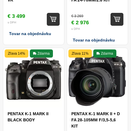
VR
FA 24-70MM/2.8 KIT
€ 3 499
€ 3 269
€ 2 976
s DPH
s DPH
Tovar na objednávku
Tovar na objednávku
Zľava 14%
Zdarma
Zľava 11%
Zdarma
PENTAX K-1 MARK II
PENTAX K-1 MARK II + D
BLACK BODY
FA 28-105MM F/3,5-5,6
KIT