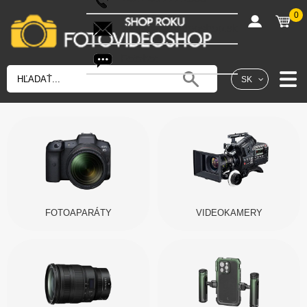
0
shop@fotovideoshop.sk
Fotobot
SK
FOTOAPARÁTY
VIDEOKAMERY