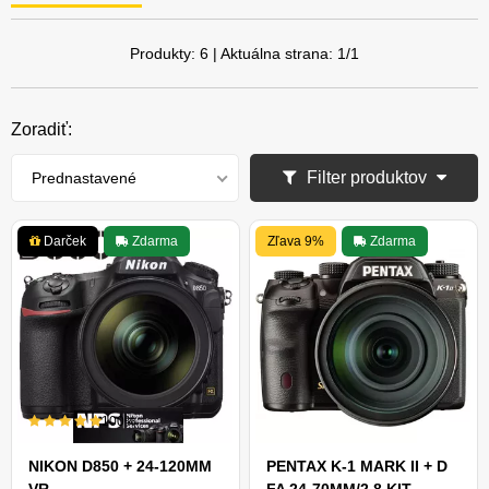
Produkty:
6
| Aktuálna strana:
1
/
1
Zoradiť:
Filter produktov
Prednastavené
Darček
Zdarma
Zľava 9%
Zdarma
100%
NIKON D850 + 24-120MM
PENTAX K-1 MARK II + D