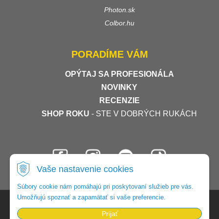
Photon.sk
Colbor.hu
PORADÍME VÁM
OPÝTAJ SA PROFESIONÁLA
NOVINKY
RECENZIE
SHOP ROKU
- STE V DOBRÝCH RUKÁCH
Vaše nastavenie cookies
Súbory cookie nám pomáhajú pri poskytovaní služieb pre vás.
Umožňujú spoznať a zapamätať si vaše preferencie.
© 2026 Foto-video-shop •
tvorba eshopu cez UNIobchod
,
webhosting
spoločnosti
WEBYGROUP
Prijať