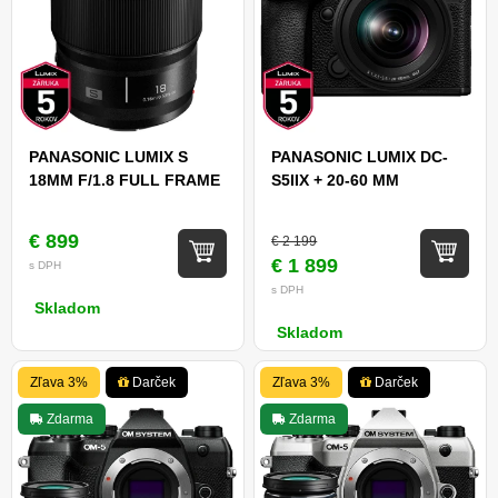
PANASONIC LUMIX S
PANASONIC LUMIX DC-
18MM F/1.8 FULL FRAME
S5IIX + 20-60 MM
€ 899
€ 2 199
€ 1 899
s DPH
s DPH
Skladom
Skladom
Zľava 3%
Darček
Zľava 3%
Darček
Zdarma
Zdarma