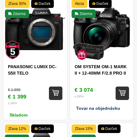
Zľava 30%
Darček
Akcia
Darček
Zdarma
Zdarma
PANASONIC LUMIX DC-
OM SYSTEM OM-1 MARK
S5II TELO
II + 12-40MM F/2.8 PRO II
€ 3 074
€ 1 999
€ 1 399
s DPH
s DPH
Tovar na objednávku
Skladom
Zľava 12%
Darček
Zľava 15%
Darček