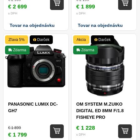
€ 2 699
€ 1 899
s DPH
s DPH
Tovar na objednávku
Tovar na objednávku
Zľava 5%
Darček
Akcia
Darček
Zdarma
Zdarma
PANASONIC LUMIX DC-
OM SYSTEM M.ZUIKO
GH7
DIGITAL ED 8MM F/1.8
FISHEYE PRO
€ 1 228
€ 1 899
€ 1 799
s DPH