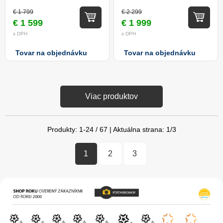
€ 1 799
€ 2 299
€ 1 599
€ 1 999
s DPH
s DPH
Tovar na objednávku
Tovar na objednávku
Viac produktov
Produkty:
1
-
24
/
67
| Aktuálna strana:
1
/
3
1
2
3