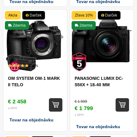
Tovar na objednávku
Tovar na objednávku
Akcia
Darček
Zľava 10%
Darček
Zdarma
Zdarma
100%
OM SYSTEM OM-1 MARK
PANASONIC LUMIX DC-
II TELO
S5IIX + 18-40 MM
€ 2 458
€ 1 999
€ 1 799
s DPH
s DPH
Tovar na objednávku
Tovar na objednávku