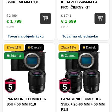
S5IIX + 50 MM F1,8
II + M.ZD 12-45MM F4
PRO, ČIERNY KIT
€ 2 499
€ 1 741
€ 1 799
€ 1 699
s DPH
s DPH
Tovar na objednávku
Tovar na objednávku
Zľava 11%
Darček
Zľava 13%
Darček
Zdarma
Zdarma
PANASONIC LUMIX DC-
PANASONIC LUMIX DC-
S5II + 50 MM F1,8
S5IIX + 20-60 MM + 50 MM
F1,8