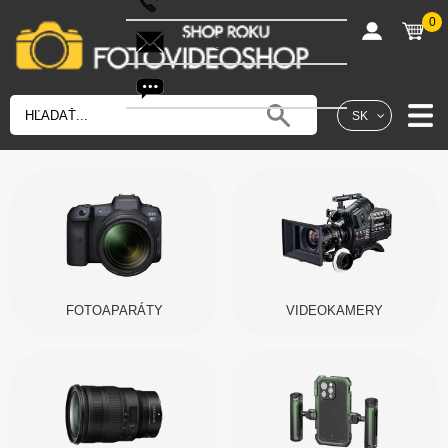
0
shop@fotovideoshop.sk
Fotobot
SK
FOTOAPARÁTY
VIDEOKAMERY