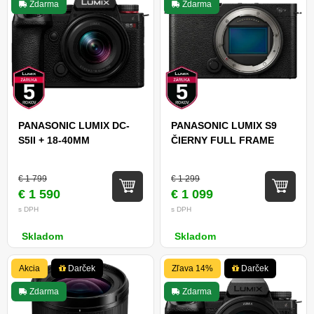
Zdarma
Zdarma
PANASONIC LUMIX DC-
PANASONIC LUMIX S9
S5II + 18-40MM
ČIERNY FULL FRAME
€ 1 799
€ 1 299
€ 1 590
€ 1 099
s DPH
s DPH
Skladom
Skladom
Akcia
Darček
Zľava 14%
Darček
Zdarma
Zdarma