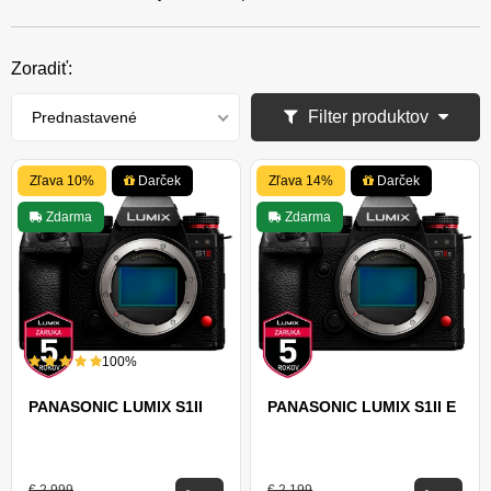
Zoradiť:
Filter produktov
Prednastavené
Zľava 10%
Darček
Zľava 14%
Darček
Zdarma
Zdarma
100%
PANASONIC LUMIX S1II
PANASONIC LUMIX S1II E
€ 2 999
€ 2 199