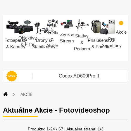
Akcie
Svetlá
Zvuk &
Statívy
Objektívy
Pre
&
Fotoaparáty
Drony &
Príslušenstvo
Stream
&
& Filtre
Smartfóny
Ateliér
& Kamery
Stabilizátory
& Pamäte
Podpora
i 2S
Godox AD600Pro II
AKCIE
Aktuálne Akcie - Fotovideoshop
Produkty:
1
-
24
/
67
| Aktuálna strana:
1
/
3