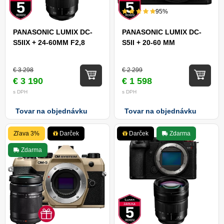
95%
PANASONIC LUMIX DC-
PANASONIC LUMIX DC-
S5IIX + 24-60MM F2,8
S5II + 20-60 MM
€ 3 298
€ 2 299
€ 3 190
€ 1 598
s DPH
s DPH
Tovar na objednávku
Tovar na objednávku
Zľava 3%
Darček
Darček
Zdarma
Zdarma