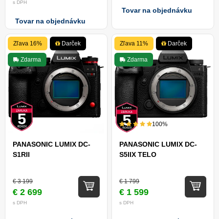
s DPH
Tovar na objednávku
Tovar na objednávku
Zľava 16%
Darček
Zľava 11%
Darček
Zdarma
Zdarma
100%
PANASONIC LUMIX DC-
PANASONIC LUMIX DC-
S1RII
S5IIX TELO
€ 3 199
€ 1 799
€ 2 699
€ 1 599
s DPH
s DPH