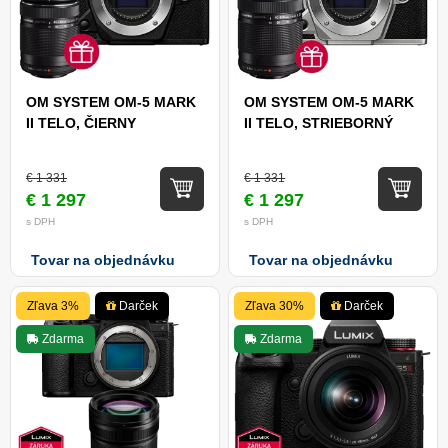
OM SYSTEM OM-5 MARK
OM SYSTEM OM-5 MARK
II TELO, ČIERNY
II TELO, STRIEBORNÝ
€ 1 331
€ 1 331
€ 1 297
€ 1 297
s DPH
s DPH
Tovar na objednávku
Tovar na objednávku
Zľava 3%
Darček
Zľava 30%
Darček
Zdarma
Zdarma