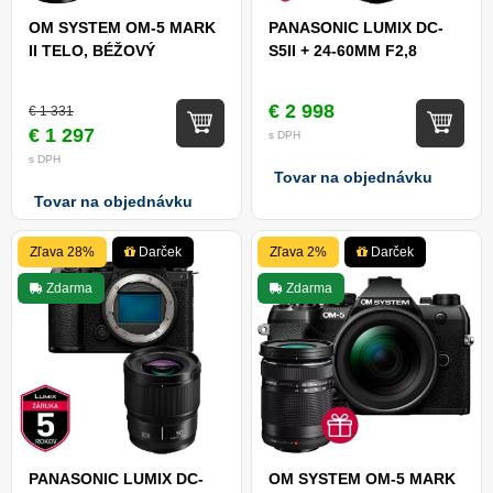
OM SYSTEM OM-5 MARK
PANASONIC LUMIX DC-
II TELO, BÉŽOVÝ
S5II + 24-60MM F2,8
€ 2 998
€ 1 331
€ 1 297
s DPH
s DPH
Tovar na objednávku
Tovar na objednávku
Zľava 28%
Darček
Zľava 2%
Darček
Zdarma
Zdarma
PANASONIC LUMIX DC-
OM SYSTEM OM-5 MARK