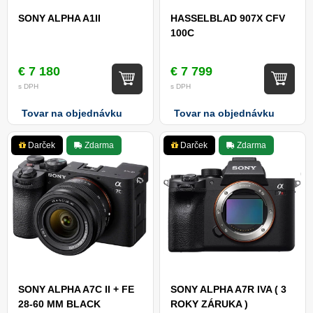
SONY ALPHA A1II
HASSELBLAD 907X CFV
100C
€ 7 180
€ 7 799
s DPH
s DPH
Tovar na objednávku
Tovar na objednávku
Darček
Zdarma
Darček
Zdarma
SONY ALPHA A7C II + FE
SONY ALPHA A7R IVA ( 3
28-60 MM BLACK
ROKY ZÁRUKA )