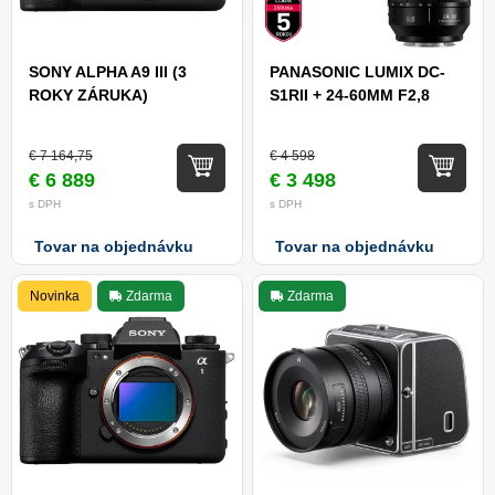
SONY ALPHA A9 III (3
PANASONIC LUMIX DC-
ROKY ZÁRUKA)
S1RII + 24-60MM F2,8
€ 7 164,75
€ 4 598
€ 6 889
€ 3 498
s DPH
s DPH
Tovar na objednávku
Tovar na objednávku
Novinka
Zdarma
Zdarma