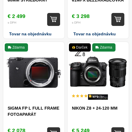
80MM STRIEBORNÝ
61MPX BEZZRKADLOVKA
€ 2 499
€ 3 298
s DPH
s DPH
Tovar na objednávku
Tovar na objednávku
Zdarma
Darček
Zdarma
100%
SIGMA FP L FULL FRAME
NIKON Z8 + 24-120 MM
FOTOAPARÁT
€ 2 078
€ 5 249