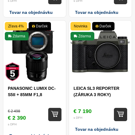
s DPH
s DPH
Tovar na objednávku
Tovar na objednávku
Zľava 4%
Darček
Novinka
Darček
Zdarma
Zdarma
PANASONIC LUMIX DC-
LEICA SL3 REPORTER
S5II + 85MM F1,8
(ZÁRUKA 3 ROKY)
€ 7 190
€ 2 498
€ 2 390
s DPH
s DPH
Tovar na objednávku