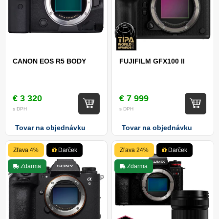
CANON EOS R5 BODY
FUJIFILM GFX100 II
€ 3 320
€ 7 999
s DPH
s DPH
Tovar na objednávku
Tovar na objednávku
Zľava 4%
Darček
Zľava 24%
Darček
Zdarma
Zdarma