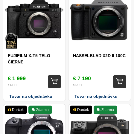
FUJIFILM X-T5 TELO
HASSELBLAD X2D II 100C
ČIERNE
€ 1 999
€ 7 190
s DPH
s DPH
Tovar na objednávku
Tovar na objednávku
Darček
Zdarma
Darček
Zdarma