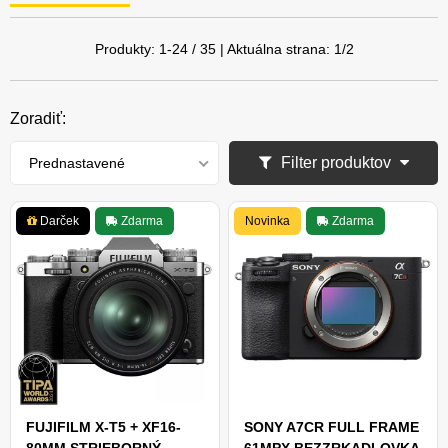
Produkty:
1
-
24
/
35
| Aktuálna strana:
1
/
2
Zoradiť:
Filter produktov
Prednastavené
Darček
Zdarma
Novinka
Zdarma
FUJIFILM X-T5 + XF16-
SONY A7CR FULL FRAME