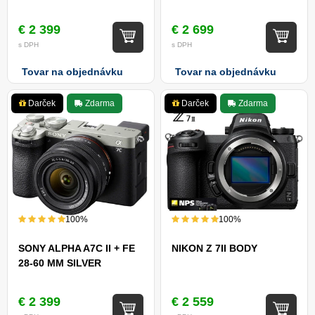
€ 2 399
€ 2 699
s DPH
s DPH
Tovar na objednávku
Tovar na objednávku
Darček
Zdarma
Darček
Zdarma
100%
100%
SONY ALPHA A7C II + FE
NIKON Z 7II BODY
28-60 MM SILVER
€ 2 399
€ 2 559