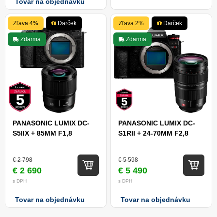
Tovar na objednávku
Zľava 4%
Darček
Zľava 2%
Darček
Zdarma
Zdarma
PANASONIC LUMIX DC-
PANASONIC LUMIX DC-
S5IIX + 85MM F1,8
S1RII + 24-70MM F2,8
€ 2 798
€ 5 598
€ 2 690
€ 5 490
s DPH
s DPH
Tovar na objednávku
Tovar na objednávku