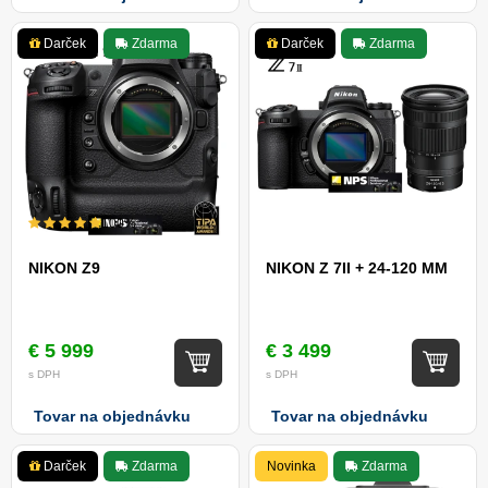
Darček
Zdarma
Darček
Zdarma
100%
NIKON Z9
NIKON Z 7II + 24-120 MM
€ 5 999
€ 3 499
s DPH
s DPH
Tovar na objednávku
Tovar na objednávku
Darček
Zdarma
Novinka
Zdarma