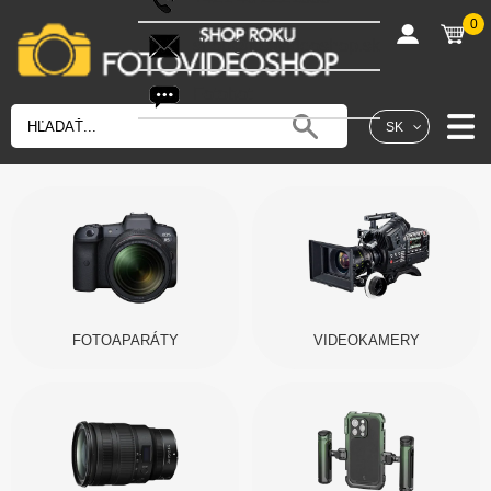
0
shop@fotovideoshop.sk
Fotobot
SK
FOTOAPARÁTY
VIDEOKAMERY