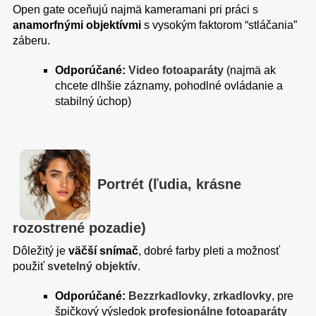
Open gate oceňujú najmä kameramani pri práci s
anamorfnými objektívmi
s vysokým faktorom “stláčania”
záberu.
Odporúčané:
Video fotoaparáty
(najmä ak
chcete dlhšie záznamy, pohodlné ovládanie a
stabilný úchop)
Portrét (ľudia, krásne
rozostrené pozadie)
Dôležitý je
väčší snímač
, dobré farby pleti a možnosť
použiť
svetelný objektív
.
Odporúčané:
Bezzrkadlovky
,
zrkadlovky
, pre
špičkový výsledok
profesionálne fotoaparáty