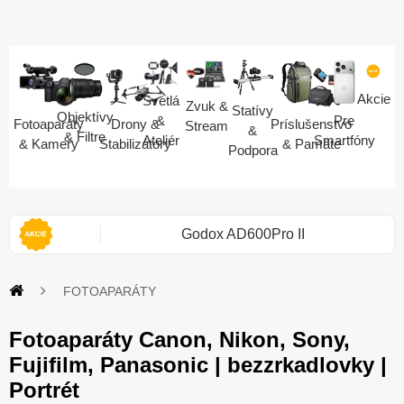
Akcie
Svetlá
Zvuk &
Statívy
Objektívy
Pre
&
Fotoaparáty
Drony &
Príslušenstvo
Stream
&
& Filtre
Smartfóny
Ateliér
& Kamery
Stabilizátory
& Pamäte
Podpora
 II
Zo smartfónu fotoaparát
FOTOAPARÁTY
Fotoaparáty Canon, Nikon, Sony,
Fujifilm, Panasonic | bezzrkadlovky |
Portrét