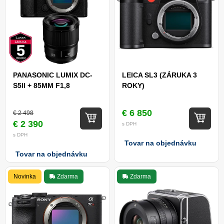
PANASONIC LUMIX DC-
LEICA SL3 (ZÁRUKA 3
S5II + 85MM F1,8
ROKY)
€ 6 850
€ 2 498
€ 2 390
s DPH
s DPH
Tovar na objednávku
Tovar na objednávku
Novinka
Zdarma
Zdarma