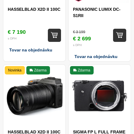
HASSELBLAD X2D II 100C
PANASONIC LUMIX DC-
S1RII
€ 7 190
€ 3 199
€ 2 699
s DPH
s DPH
Tovar na objednávku
Tovar na objednávku
Novinka
Zdarma
Zdarma
HASSELBLAD X2D II 100C
SIGMA FP L FULL FRAME