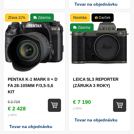
Tovar na objednávku
Zľava 11%
Zdarma
Novinka
Darček
Zdarma
PENTAX K-1 MARK II + D
LEICA SL3 REPORTER
FA 28-105MM F/3,5-5,6
(ZÁRUKA 3 ROKY)
KIT
€ 7 190
€ 2 719
€ 2 428
s DPH
s DPH
Tovar na objednávku
Tovar na objednávku