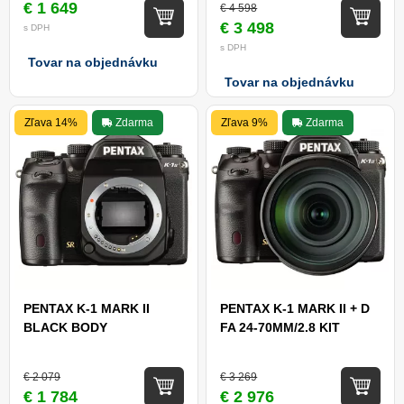
€ 1 649
€ 4 598
€ 3 498
s DPH
s DPH
Tovar na objednávku
Tovar na objednávku
Zľava 14%
Zdarma
Zľava 9%
Zdarma
PENTAX K-1 MARK II
PENTAX K-1 MARK II + D
BLACK BODY
FA 24-70MM/2.8 KIT
€ 2 079
€ 3 269
€ 1 784
€ 2 976