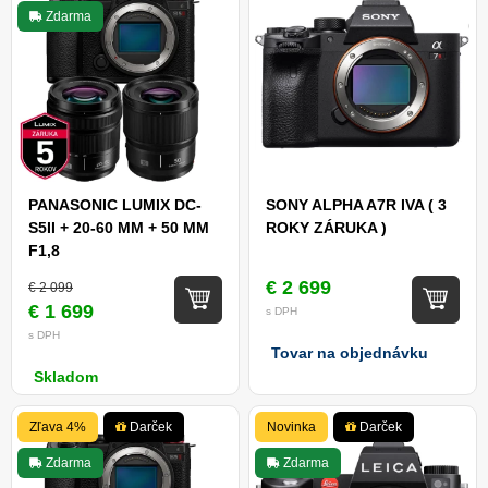
Zdarma
PANASONIC LUMIX DC-
SONY ALPHA A7R IVA ( 3
S5II + 20-60 MM + 50 MM
ROKY ZÁRUKA )
F1,8
€ 2 699
€ 2 099
€ 1 699
s DPH
s DPH
Tovar na objednávku
Skladom
Zľava 4%
Darček
Novinka
Darček
Zdarma
Zdarma