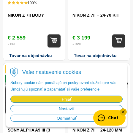
100%
NIKON Z 7II BODY
NIKON Z 7II + 24-70 KIT
€ 2 559
€ 3 199
s DPH
s DPH
Tovar na objednávku
Tovar na objednávku
Zľava 4%
Darček
Darček
Zdarma
Vaše nastavenie cookies
Zdarma
Súbory cookie nám pomáhajú pri poskytovaní služieb pre vás.
Umožňujú spoznať a zapamätať si vaše preferencie.
Prijať
Nastaviť
Chat
Odmietnuť
SONY ALPHA A9 III (3
NIKON Z 7II + 24-120 MM