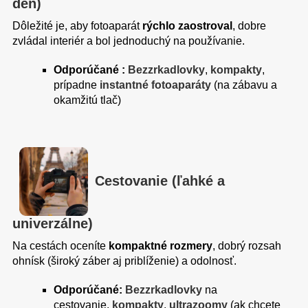
deň)
Dôležité je, aby fotoaparát
rýchlo zaostroval
, dobre
zvládal interiér a bol jednoduchý na používanie.
Odporúčané :
Bezzrkadlovky
,
kompakty
,
prípadne
instantné fotoaparáty
(na zábavu a
okamžitú tlač)
Cestovanie (ľahké a
univerzálne)
Na cestách oceníte
kompaktné rozmery
, dobrý rozsah
ohnísk (široký záber aj priblíženie) a odolnosť.
Odporúčané:
Bezzrkadlovky
na
cestovanie,
kompakty
,
ultrazoomy
(ak chcete