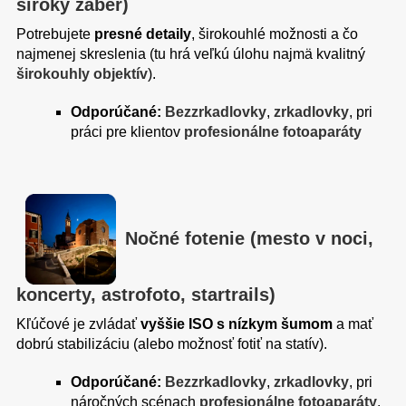
široký záber)
Potrebujete
presné detaily
, širokouhlé možnosti a čo
najmenej skreslenia (tu hrá veľkú úlohu najmä kvalitný
širokouhly objektív
).
Odporúčané:
Bezzrkadlovky
,
zrkadlovky
, pri
práci pre klientov
profesionálne fotoaparáty
Nočné fotenie (mesto v noci,
koncerty, astrofoto, startrails)
Kľúčové je zvládať
vyššie ISO s nízkym šumom
a mať
dobrú stabilizáciu (alebo možnosť fotiť na statív).
Odporúčané:
Bezzrkadlovky
,
zrkadlovky
, pri
náročných scénach
profesionálne fotoaparáty
.