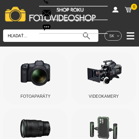
0
shop@fotovideoshop.sk
Fotobot
SK
FOTOAPARÁTY
VIDEOKAMERY