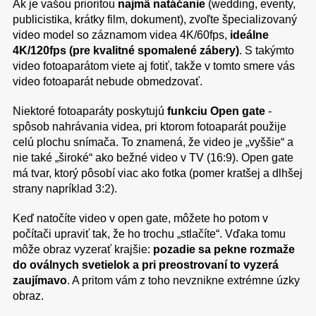
Ak je vašou prioritou
najmä natáčanie
(wedding, eventy,
publicistika, krátky film, dokument), zvoľte špecializovaný
video model so záznamom videa 4K/60fps,
ideálne
4K/120fps (pre kvalitné spomalené zábery)
. S takýmto
video fotoaparátom viete aj fotiť, takže v tomto smere vás
video fotoaparát nebude obmedzovať.
Niektoré fotoaparáty poskytujú
funkciu Open gate
-
spôsob nahrávania videa, pri ktorom fotoaparát použije
celú plochu snímača. To znamená, že video je „vyššie“ a
nie také „široké“ ako bežné video v TV (16:9). Open gate
má tvar, ktorý pôsobí viac ako fotka (pomer kratšej a dlhšej
strany napríklad 3:2).
Keď natočíte video v open gate, môžete ho potom v
počítači upraviť tak, že ho trochu „stlačíte“. Vďaka tomu
môže obraz vyzerať krajšie:
pozadie sa pekne rozmaže
do oválnych svetielok a pri preostrovaní to vyzerá
zaujímavo
. A pritom vám z toho nevznikne extrémne úzky
obraz.