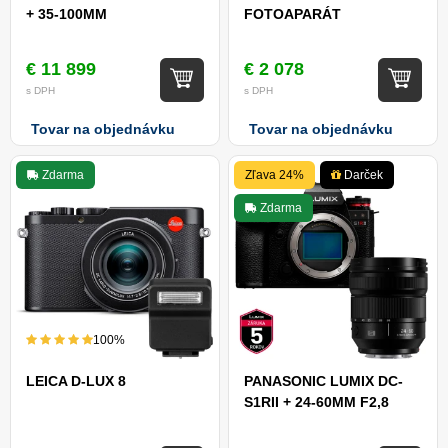
+ 35-100MM
FOTOAPARÁT
€ 11 899
€ 2 078
s DPH
s DPH
Tovar na objednávku
Tovar na objednávku
Zdarma
Zľava 24%
Darček
Zdarma
100%
LEICA D-LUX 8
PANASONIC LUMIX DC-
S1RII + 24-60MM F2,8