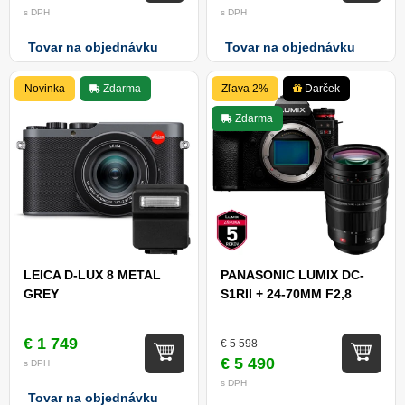
s DPH
s DPH
Tovar na objednávku
Tovar na objednávku
Novinka
Zdarma
Zľava 2%
Darček
Zdarma
LEICA D-LUX 8 METAL
PANASONIC LUMIX DC-
GREY
S1RII + 24-70MM F2,8
€ 1 749
€ 5 598
€ 5 490
s DPH
s DPH
Tovar na objednávku