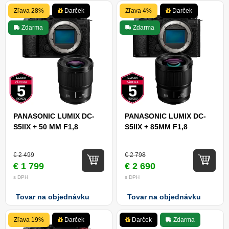
Zľava 28%
Darček
Zľava 4%
Darček
Zdarma
Zdarma
PANASONIC LUMIX DC-
PANASONIC LUMIX DC-
S5IIX + 50 MM F1,8
S5IIX + 85MM F1,8
€ 2 499
€ 2 798
€ 1 799
€ 2 690
s DPH
s DPH
Tovar na objednávku
Tovar na objednávku
Zľava 19%
Darček
Darček
Zdarma