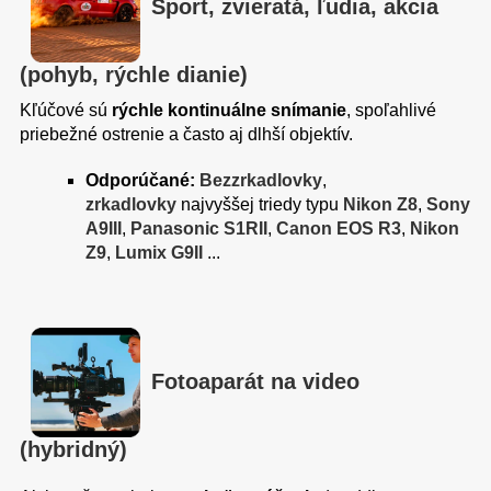
Šport, zvieratá, ľudia, akcia
(pohyb, rýchle dianie)
Kľúčové sú
rýchle kontinuálne snímanie
, spoľahlivé
priebežné ostrenie a často aj dlhší objektív.
Odporúčané:
Bezzrkadlovky
,
zrkadlovky
najvyššej triedy typu
Nikon Z8
,
Sony
A9III
,
Panasonic S1RII
,
Canon EOS R3
,
Nikon
Z9
,
Lumix G9II
...
Fotoaparát na video
(hybridný)