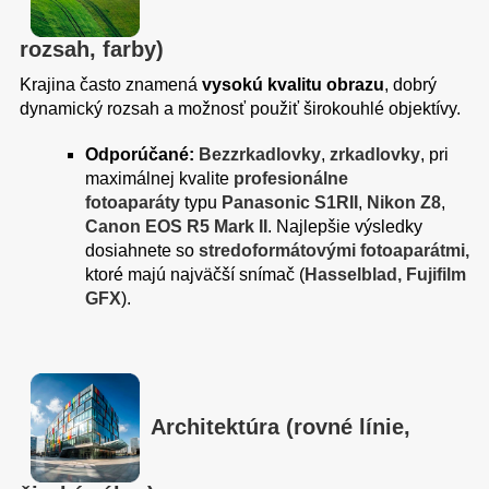
rozsah, farby)
Krajina často znamená
vysokú kvalitu obrazu
, dobrý
dynamický rozsah a možnosť použiť širokouhlé objektívy.
Odporúčané:
Bezzrkadlovky
,
zrkadlovky
, pri
maximálnej kvalite
profesionálne
fotoaparáty
typu
Panasonic S1RII
,
Nikon Z8
,
Canon EOS R5 Mark II
. Najlepšie výsledky
dosiahnete so
stredoformátovými fotoaparátmi,
ktoré majú najväčší snímač (
Hasselblad, Fujifilm
GFX
).
Architektúra (rovné línie,