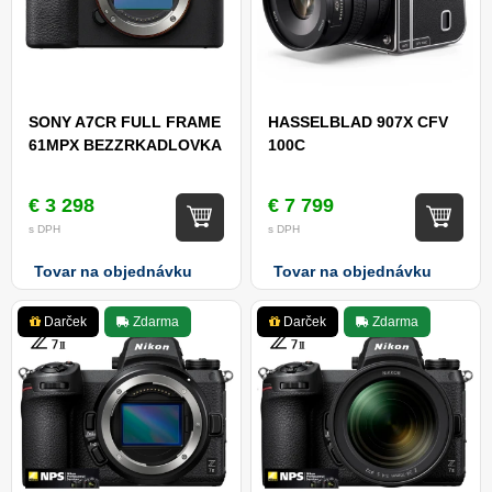
SONY A7CR FULL FRAME
HASSELBLAD 907X CFV
61MPX BEZZRKADLOVKA
100C
€ 3 298
€ 7 799
s DPH
s DPH
Tovar na objednávku
Tovar na objednávku
Darček
Zdarma
Darček
Zdarma