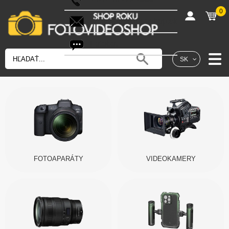
0
shop@fotovideoshop.sk
Fotobot
SK
FOTOAPARÁTY
VIDEOKAMERY