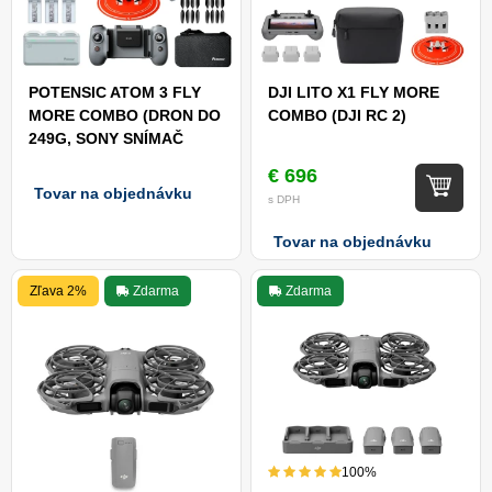
POTENSIC ATOM 3 FLY
DJI LITO X1 FLY MORE
MORE COMBO (DRON DO
COMBO (DJI RC 2)
249G, SONY SNÍMAČ
50MPX)
€ 696
Tovar na objednávku
s DPH
Tovar na objednávku
Zľava 2%
Zdarma
Zdarma
100%