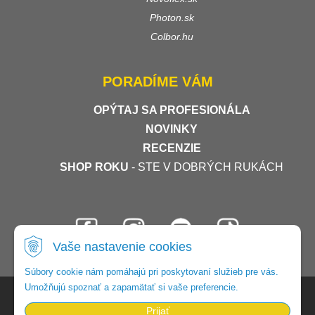
Photon.sk
Colbor.hu
PORADÍME VÁM
OPÝTAJ SA PROFESIONÁLA
NOVINKY
RECENZIE
SHOP ROKU
- STE V DOBRÝCH RUKÁCH
Vaše nastavenie cookies
Súbory cookie nám pomáhajú pri poskytovaní služieb pre vás.
Umožňujú spoznať a zapamätať si vaše preferencie.
© 2026 Foto-video-shop •
tvorba eshopu cez UNIobchod
,
webhosting
spoločnosti
WEBYGROUP
Prijať