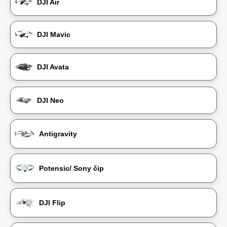
DJI Air
DJI Mavic
DJI Avata
DJI Neo
Antigravity
Potensic/ Sony čip
DJI Flip