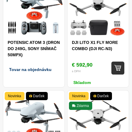
POTENSIC ATOM 3 (DRON
DJI LITO X1 FLY MORE
DO 249G, SONY SNÍMAČ
COMBO (DJI RC-N3)
50MPX)
€ 592,90
Tovar na objednávku
s DPH
Skladom
Novinka
Darček
Novinka
Darček
Zdarma