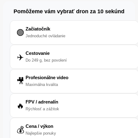
Pomôžeme vám vybrať dron za 10 sekúnd
Začiatočník
🟢
Jednoduché ovládanie
Cestovanie
✈️
Do 249 g, bez povolení
Profesionálne video
🎥
Maximálna kvalita
FPV / adrenalín
🔥
Rýchlosť a zážitok
Cena / výkon
💰
Najlepšie ponuky