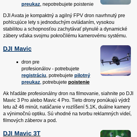
preukaz
, nepotrebujete poistenie
DJI Avata je kompaktný a agilný FPV dron navrhnutý pre
pohlcujúce lety s jednoduchým ovládaním, vysokou
stabilitou a schopnosťou zachytávať plynulé a dynamické
zábery vďaka svojmu pokročilému kamerovému systému.
DJI Mavic
dron pre
profesionálov - potrebujete
registráciu
, potrebujete
pilotný
preukaz
,
potrebujete
poistenie
Ak hľadáte profesionálny dron na filmovanie, siahnite po DJI
Mavic 3 Pro alebo Mavic 4 Pro. Tieto drony ponúkajú výdrž
letu až 46 minút, natáčanie v rozlíšení 5.1K, duálne kamery
a výnimočnú optiku. Sú vhodné na tvorbu reklamných videí,
filmových záberov a pod.
DJI Mavic 3T