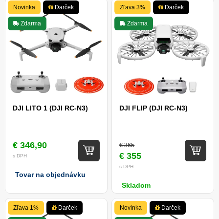
Novinka
Darček
Zľava 3%
Darček
Zdarma
Zdarma
DJI LITO 1 (DJI RC-N3)
DJI FLIP (DJI RC-N3)
€ 346,90
€ 365
€ 355
s DPH
s DPH
Tovar na objednávku
Skladom
Zľava 1%
Darček
Novinka
Darček