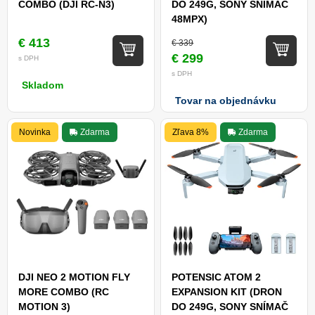
COMBO (DJI RC-N3)
DO 249G, SONY SNÍMAČ
48MPX)
€ 413
€ 339
€ 299
s DPH
s DPH
Skladom
Tovar na objednávku
Novinka
Zdarma
Zľava 8%
Zdarma
DJI NEO 2 MOTION FLY
POTENSIC ATOM 2
MORE COMBO (RC
EXPANSION KIT (DRON
MOTION 3)
DO 249G, SONY SNÍMAČ