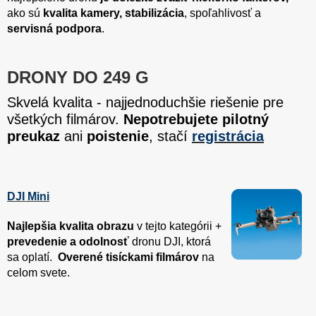
ako sú
kvalita kamery, stabilizácia
, spoľahlivosť a
servisná podpora
.
DRONY DO 249 G
Skvelá kvalita - najjednoduchšie riešenie pre
všetkých filmárov.
Nepotrebujete pilotný
preukaz
ani
poistenie
,
stačí
registrácia
DJI Mini
Najlepšia kvalita obrazu
v tejto kategórii +
prevedenie a odolnosť
dronu DJI, ktorá
sa oplatí.
Overené tisíckami filmárov
na
celom svete.