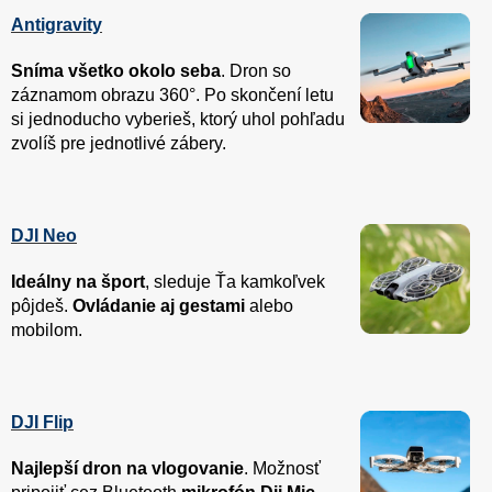
Antigravity
Sníma všetko okolo seba
. Dron so
záznamom obrazu 360°. Po skončení letu
si jednoducho vyberieš, ktorý uhol pohľadu
zvolíš pre jednotlivé zábery.
DJI Neo
Ideálny na šport
, sleduje Ťa kamkoľvek
pôjdeš.
Ovládanie aj gestami
alebo
mobilom.
DJI Flip
Najlepší dron na vlogovanie
. Možnosť