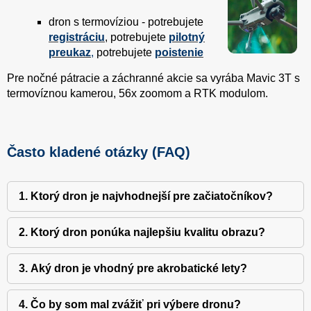
dron s termovíziou - potrebujete
registráciu
, potrebujete
pilotný
preukaz
,
potrebujete
poistenie
Pre nočné pátracie a záchranné akcie sa vyrába Mavic 3T s
termovíznou kamerou, 56x zoomom a RTK modulom.
Často kladené otázky (FAQ)
1. Ktorý dron je najvhodnejší pre začiatočníkov?
2. Ktorý dron ponúka najlepšiu kvalitu obrazu?
3. Aký dron je vhodný pre akrobatické lety?
4. Čo by som mal zvážiť pri výbere dronu?