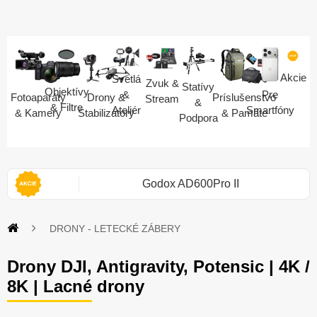
Akcie
Svetlá
Zvuk &
Statívy
Objektívy
Pre
&
Fotoaparáty
Drony &
Príslušenstvo
Stream
&
& Filtre
Smartfóny
Ateliér
& Kamery
Stabilizátory
& Pamäte
Podpora
 II
Zo smartfónu fotoaparát
DRONY - LETECKÉ ZÁBERY
Drony DJI, Antigravity, Potensic | 4K /
8K | Lacné drony