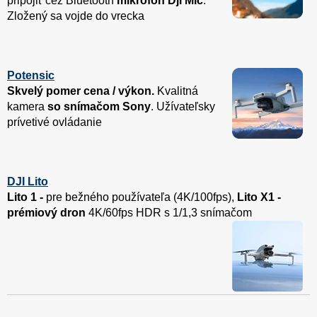
pripojiť cez Bluetooth
mikrofón Dji Mic
.
Zložený sa vojde do vrecka
Potensic
Skvelý pomer cena / výkon.
Kvalitná
kamera
so snímačom Sony
. Užívateľsky
prívetivé ovládanie
DJI Lito
Lito 1 -
pre bežného používateľa (4K/100fps),
Lito X1 -
prémiový dron
4K/60fps HDR s 1/1,3 snímačom