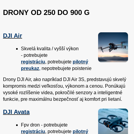
DRONY OD 250 DO 900 G
DJI Air
Skvelá kvalita / vyšší výkon
- potrebujete
registráciu
, potrebujete
pilotný
preukaz
,
nepotrebujete poistenie
Drony DJI Air, ako napríklad DJI Air 3S, predstavujú skvelý
kompromis medzi veľkosťou, výkonom a cenou. Ponúkajú
vysoké rozlíšenie videa, pokročilé senzory a inteligentné
funkcie, pre maximálnu bezpečnosť aj komfort pri lietaní.
DJI Avata
Fpv dron - potrebujete
registráciu
, potrebujete
pilotný