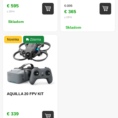
48MPX)
€ 595
€ 395
€ 365
s DPH
s DPH
Skladom
Skladom
Novinka
Zdarma
AQUILLA 20 FPV KIT
€ 339