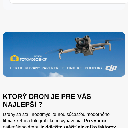
KTORÝ DRON JE PRE VÁS
NAJLEPŠÍ ?
Drony sa stali neodmysliteľnou súčasťou moderného
filmárskeho a fotografického vybavenia.
Pri výbere
najlepšieho dronu
je dôležité zvážiť niekoľko faktorov,