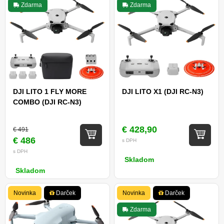
Zdarma
Zdarma
DJI LITO 1 FLY MORE
DJI LITO X1 (DJI RC-N3)
COMBO (DJI RC-N3)
€ 428,90
€ 491
€ 486
s DPH
s DPH
Skladom
Skladom
Novinka
Darček
Novinka
Darček
Zdarma