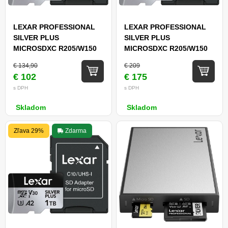
LEXAR PROFESSIONAL
LEXAR PROFESSIONAL
SILVER PLUS
SILVER PLUS
MICROSDXC R205/W150
MICROSDXC R205/W150
(V30) 256GB
(V30) 512GB
€ 134,90
€ 209
€ 102
€ 175
s DPH
s DPH
Skladom
Skladom
Zľava 29%
Zdarma