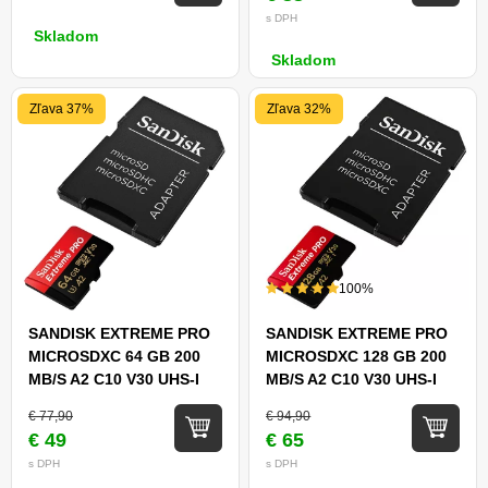
s DPH
Skladom
Skladom
Zľava 37%
Zľava 32%
100%
SANDISK EXTREME PRO
SANDISK EXTREME PRO
MICROSDXC 64 GB 200
MICROSDXC 128 GB 200
MB/S A2 C10 V30 UHS-I
MB/S A2 C10 V30 UHS-I
U3 + SD ADAPTÉR
U3 + SD ADAPTÉR
€ 77,90
€ 94,90
€ 49
€ 65
s DPH
s DPH