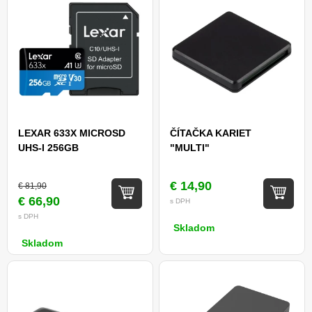
LEXAR 633X MICROSD
ČÍTAČKA KARIET
UHS-I 256GB
"MULTI"
€ 14,90
€ 81,90
€ 66,90
s DPH
s DPH
Skladom
Skladom