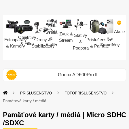
Akcie
Svetlá
Zvuk &
Statívy
Objektívy
Pre
&
Fotoaparáty
Drony &
Príslušenstvo
Stream
&
& Filtre
Smartfóny
Ateliér
& Kamery
Stabilizátory
& Pamäte
Podpora
i 2S
Godox AD600Pro II
PRÍSLUŠENSTVO
FOTOPRÍSLUŠENSTVO
Pamäťové karty / médiá
Pamäťové karty / médiá | Micro SDHC
/SDXC