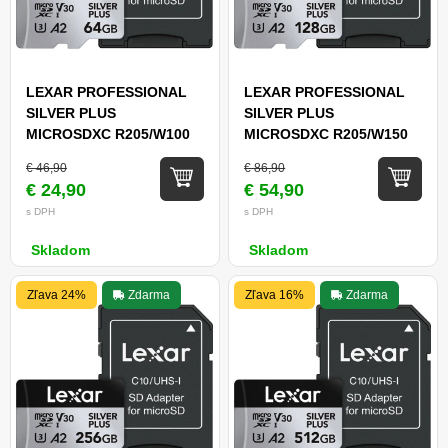
LEXAR PROFESSIONAL
LEXAR PROFESSIONAL
SILVER PLUS
SILVER PLUS
MICROSDXC R205/W100
MICROSDXC R205/W150
(V30) 64GB
(V30) 128GB
€ 46,90
€ 86,90
€ 24,90
€ 54,90
s DPH
s DPH
Skladom
Skladom
Zľava 24%
Zdarma
Zľava 16%
Zdarma