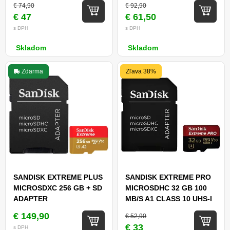
€ 74,90
€ 92,90
€ 47
€ 61,50
s DPH
s DPH
Skladom
Skladom
Zdarma
Zľava 38%
SANDISK EXTREME PLUS
SANDISK EXTREME PRO
MICROSDXC 256 GB + SD
MICROSDHC 32 GB 100
ADAPTER
MB/S A1 CLASS 10 UHS-I
V30 + ADAPTÉR
€ 149,90
€ 52,90
€ 33
s DPH