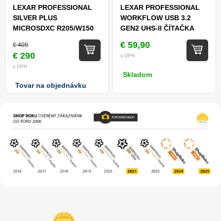
LEXAR PROFESSIONAL
LEXAR PROFESSIONAL
SILVER PLUS
WORKFLOW USB 3.2
MICROSDXC R205/W150
GEN2 UHS-II ČÍTAČKA
(V30) 1TB
MICROSD/SD
€ 59,90
€ 409
€ 290
s DPH
s DPH
Skladom
Tovar na objednávku