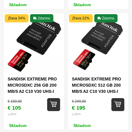
Skladom
Skladom
Zľava 34%
Zdarma
Zľava 22%
Zdarma
SANDISK EXTREME PRO
SANDISK EXTREME PRO
MICROSDXC 256 GB 200
MICROSDXC 512 GB 200
MB/S A2 C10 V30 UHS-I
MB/S A2 C10 V30 UHS-I
U3 + SD ADAPTÉR
U3 + SD ADAPTÉR
€ 159,90
€ 249,90
€ 105
€ 195
s DPH
s DPH
Skladom
Skladom