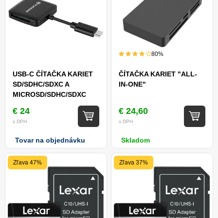
80%
USB-C ČÍTAČKA KARIET
ČÍTAČKA KARIET "ALL-
SD/SDHC/SDXC A
IN-ONE"
MICROSD/SDHC/SDXC
€ 24
€ 24,60
s DPH
s DPH
Tovar na objednávku
Skladom
Zľava 47%
Zľava 37%