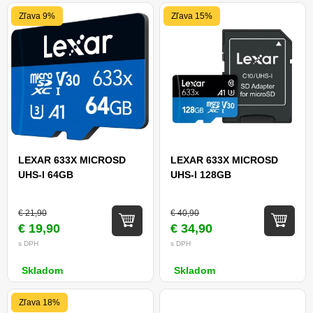
Zľava 9%
Zľava 15%
LEXAR 633X MICROSD
LEXAR 633X MICROSD
UHS-I 64GB
UHS-I 128GB
€ 21,90
€ 40,90
€ 19,90
€ 34,90
s DPH
s DPH
Skladom
Skladom
Zľava 18%