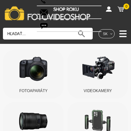
0
shop@fotovideoshop.sk
Fotobot
SK
FOTOAPARÁTY
VIDEOKAMERY