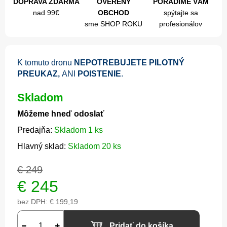
DOPRAVA ZDARMA
OVERENÝ
PORADÍME VÁM
nad 99€
OBCHOD
spýtajte sa
sme SHOP ROKU
profesionálov
K tomuto dronu
NEPOTREBUJETE PILOTNÝ
PREUKAZ,
ANI
POISTENIE
.
Skladom
Môžeme hneď odoslať
Predajňa:
Skladom 1 ks
Hlavný sklad:
Skladom 20 ks
€ 249
€
245
bez DPH:
€ 199,19
Pridať do košíka