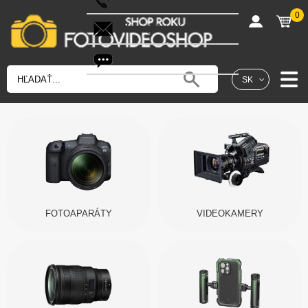
0
shop@fotovideoshop.sk
Fotobot
SK
FOTOAPARÁTY
VIDEOKAMERY