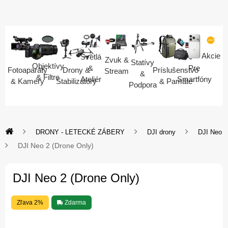
Akcie
Svetlá
Zvuk &
Statívy
Objektívy
Pre
&
Fotoaparáty
Drony &
Príslušenstvo
Stream
&
& Filtre
Smartfóny
Ateliér
& Kamery
Stabilizátory
& Pamäte
Podpora
DRONY - LETECKÉ ZÁBERY
DJI drony
DJI Neo
DJI Neo 2 (Drone Only)
DJI Neo 2 (Drone Only)
Zľava 2%
Zdarma