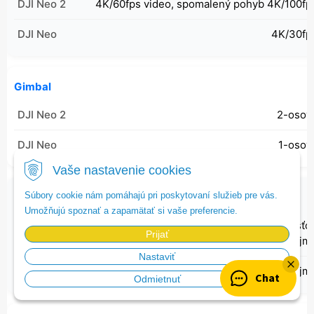
4K/60fps video, spomalený pohyb 4K/100fp
4K/30fp
Gimbal
2-osov
1-osov
Vaše nastavenie cookies
Súbory cookie nám pomáhajú pri poskytovaní služieb pre vás.
Funkcia sledovania
Umožňujú spoznať a zapamätať si vaše preferencie.
FocusTrack: ActiveTrack (s novou možnosťo
Prijať
cyklistiky), Spotlight, Bod záujm
Nastaviť
FocusTrack: Reflektor, Bod záujm
Chat
Odmietnuť