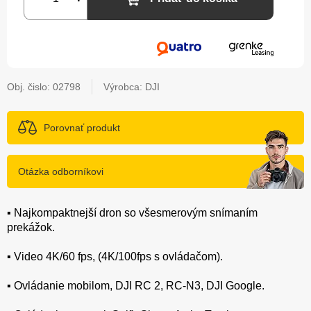
Obj. čislo:
02798
Výrobca: DJI
Porovnať produkt
Otázka odborníkovi
▪️ Najkompaktnejší dron so všesmerovým snímaním
prekážok.
▪️ Video 4K/60 fps, (4K/100fps s ovládačom).
▪️ Ovládanie mobilom, DJI RC 2, RC-N3, DJI Google.