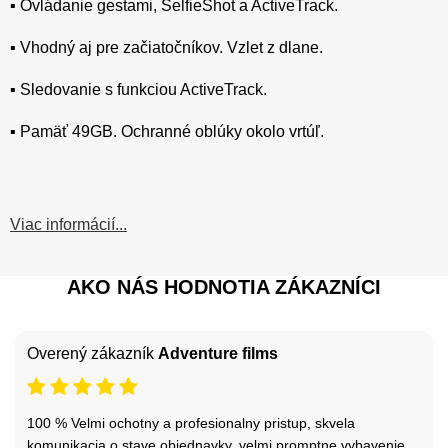
▪️ Ovládanie gestami, SelfieShot a ActiveTrack.
▪️ Vhodný aj pre začiatočníkov. Vzlet z dlane.
▪️ Sledovanie s funkciou ActiveTrack.
▪️ Pamäť 49GB. Ochranné oblúky okolo vrtúľ.
Viac informácií...
AKO NÁS HODNOTIA ZÁKAZNÍCI
Overený zákazník
Adventure films
100 % Velmi ochotny a profesionalny pristup, skvela
komunikacia o stave objednavky, velmi promptne vybavenie