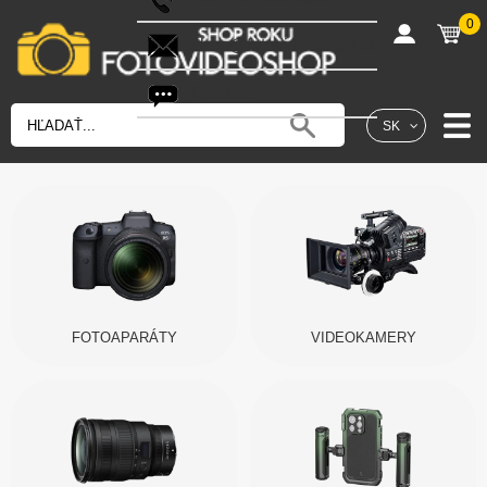
0
shop@fotovideoshop.sk
Fotobot
SK
FOTOAPARÁTY
VIDEOKAMERY