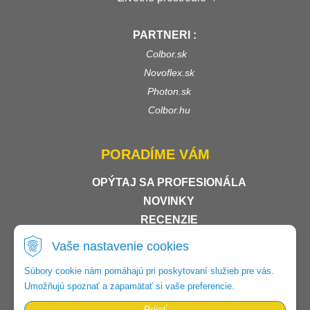
PARTNERI :
Colbor.sk
Novoflex.sk
Photon.sk
Colbor.hu
PORADÍME VÁM
OPÝTAJ SA PROFESIONÁLA
NOVINKY
RECENZIE
SHOP ROKU
- STE V DOBRÝCH RUKÁCH
Vaše nastavenie cookies
Súbory cookie nám pomáhajú pri poskytovaní služieb pre vás.
Umožňujú spoznať a zapamätať si vaše preferencie.
Prijať