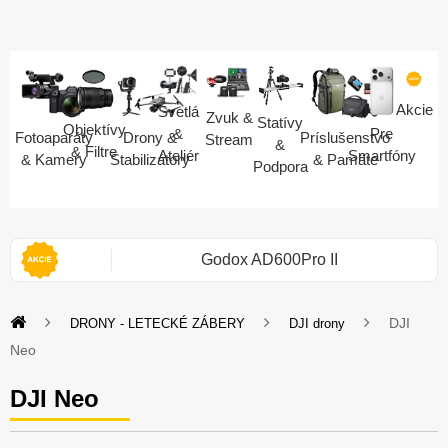
Akcie
Svetlá
Zvuk &
Statívy
Objektívy
Pre
&
Fotoaparáty
Drony &
Príslušenstvo
Stream
&
& Filtre
Smartfóny
Ateliér
& Kamery
Stabilizátory
& Pamäte
Podpora
i 2S
Godox AD600Pro II
DJI
DRONY - LETECKÉ ZÁBERY
DJI drony
Neo
DJI Neo