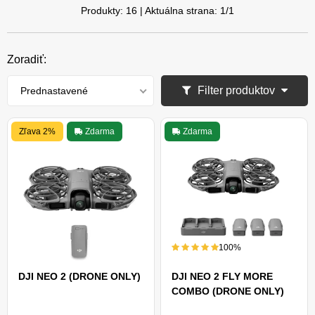
Produkty:
16
| Aktuálna strana:
1
/
1
Zoradiť:
Filter produktov
Prednastavené
Zľava 2%
Zdarma
Zdarma
100%
DJI NEO 2 (DRONE ONLY)
DJI NEO 2 FLY MORE
COMBO (DRONE ONLY)