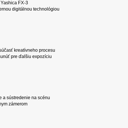
 Yashica FX-3
rnou digitálnou technológiou
 súčasť kreatívneho procesu
núť pre ďalšiu expozíciu
 a sústredenie na scénu
ívnym zámerom