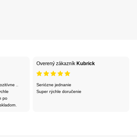
Overený zákazník
Kubrick
zitívne ..
Seriózne jednanie
ýchle
Super rýchle doručenie
n po
r skladom.