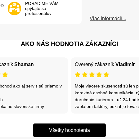
PORADÍME VÁM
OD
spýtajte sa
profesionálov
Viac informácií...
AKO NÁS HODNOTIA ZÁKAZNÍCI
kazník
Shaman
Overený zákazník
Vladimír
bchod ako aj servis sú priamo v
Moje viaceré skúsenosti sú len po
korektná osobná komunikácia, r
eb
doručenie kuriérom - už 24 hodí
okálne slovenské firmy
zaplatení faktúry, pokiaľ je tova
Všetky hodnotenia