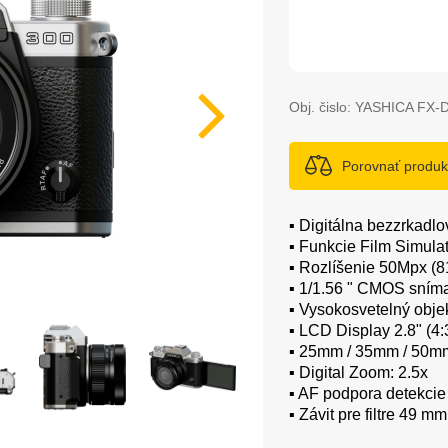
Obj. čislo:
YASHICA FX-D
Porovnať produk
▪️ Digitálna bezzrkad
▪️ Funkcie Film Simula
▪️ Rozlíšenie 50Mpx (
▪️ 1/1.56 " CMOS sním
▪️ Vysokosvetelný obje
▪️ LCD Display 2.8" (4:
▪️ 25mm / 35mm / 50m
▪️ Digital Zoom: 2.5x
▪️ AF podpora detekcie
▪️ Závit pre filtre 49 mm