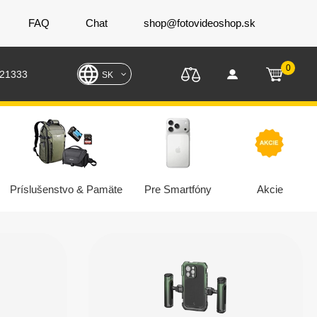
FAQ
Chat
shop@fotovideoshop.sk
0
221333
SK
Príslušenstvo & Pamäte
Pre Smartfóny
Akcie