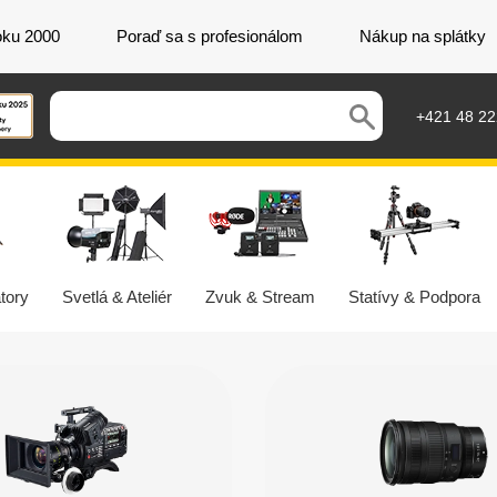
oku 2000
Poraď sa s profesionálom
Nákup na splátky
+421 48 2
tory
Svetlá & Ateliér
Zvuk & Stream
Statívy & Podpora