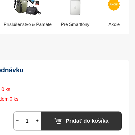
Príslušenstvo & Pamäte
Pre Smartfóny
Akcie
ednávku
 0 ks
dom 0 ks
Pridať do košíka