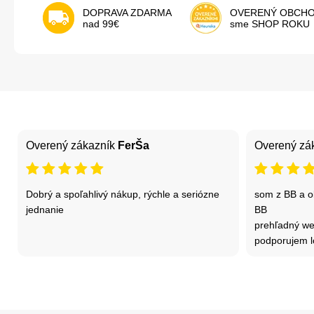
DOPRAVA ZDARMA
OVERENÝ OBCH
nad 99€
sme SHOP ROKU
Overený zákazník
FerŠa
Overený zá
Dobrý a spoľahlivý nákup, rýchle a seriózne
som z BB a o
jednanie
BB
prehľadný w
podporujem l