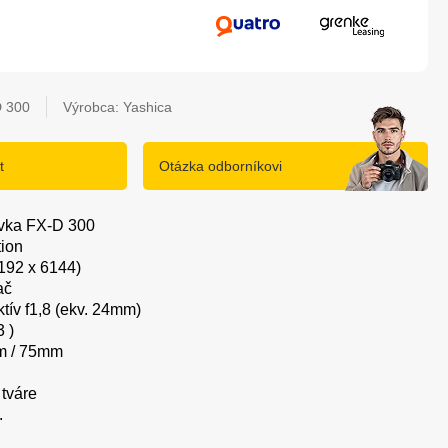
 300
Výrobca: Yashica
t
Otázka odborníkovi
lovka FX-D 300
tion
8192 x 6144)
ač
ktív f1,8 (ekv. 24mm)
3 )
m / 75mm
 tváre
.