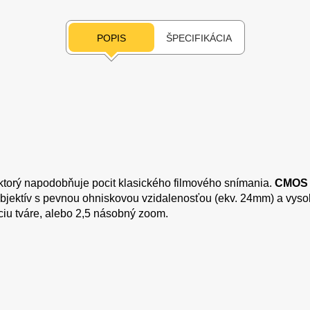
POPIS
ŠPECIFIKÁCIA
 ktorý napodobňuje pocit klasického filmového snímania.
CMOS 
Objektív s pevnou ohniskovou vzidalenosťou (ekv. 24mm) a vys
ciu tváre, alebo 2,5 násobný zoom.