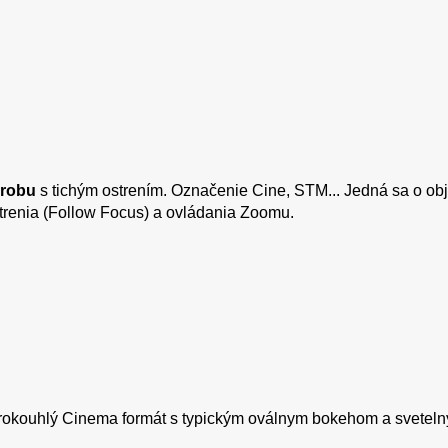
ýrobu
s tichým ostrením. Označenie Cine, STM... Jedná sa o o
strenia (Follow Focus) a ovládania Zoomu.
širokouhlý Cinema formát s typickým oválnym bokehom a svetelný