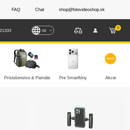
FAQ
Chat
shop@fotovideoshop.sk
0
221333
SK
Príslušenstvo & Pamäte
Pre Smartfóny
Akcie