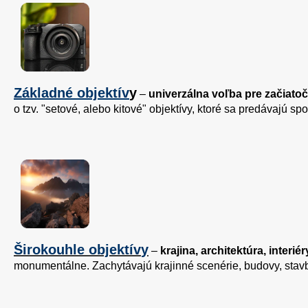
Základné objektív
y
–
univerzálna voľba pre začiato
o tzv. "setové, alebo kitové" objektívy, ktoré sa predávajú s
Širokouhle objektív
y
–
krajina, architektúra, interiér
monumentálne. Zachytávajú krajinné scenérie, budovy, stavby