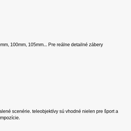
0mm, 100mm, 105mm... Pre reálne detailné zábery
ialené scenérie. teleobjektívy sú vhodné nielen pre šport a
ompozície.