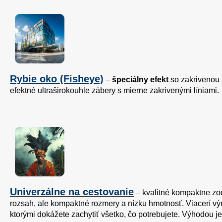
Rybie oko (Fisheye)
–
špeciálny efekt
so zakrivenou 
efektné ultraširokouhle zábery s mierne zakrivenými líniami.
Univerzálne na cestovanie
– kvalitné kompaktne z
rozsah, ale kompaktné rozmery a nízku hmotnosť. Viacerí v
ktorými dokážete zachytiť všetko, čo potrebujete. Výhodou j