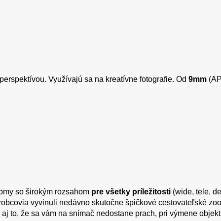
perspektívou. Využívajú sa na kreatívne fotografie. Od
9mm
(AP
oomy so širokým rozsahom
pre všetky príležitosti
(wide, tele, d
ýrobcovia vyvinuli nedávno skutočne špičkové cestovateľské 
e aj to, že sa vám na snímač nedostane prach, pri výmene objekt