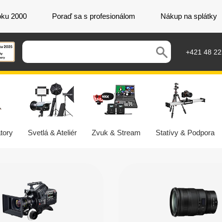
oku 2000
Poraď sa s profesionálom
Nákup na splátky
+421 48 2
tory
Svetlá & Ateliér
Zvuk & Stream
Statívy & Podpora