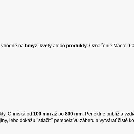
, vhodné na
hmyz, kvety
alebo
produkty
. Označenie Macro: 6
kty. Ohniská od
100 mm
až po
800 mm
. Perfektne priblížia vzd
jiny, lebo dokážu "stlačiť" perspektívu záberu a vytvárať čisté k