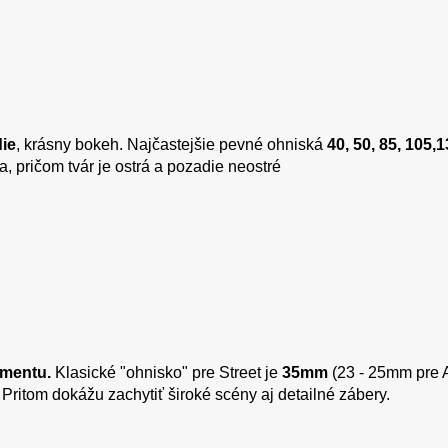
ie
, krásny bokeh. Najčastejšie pevné ohniská
40, 50, 85, 105
a, pričom tvár je ostrá a pozadie neostré
kumentu.
Klasické "ohnisko" pre Street je
35mm
(23 - 25mm pre 
Pritom dokážu zachytiť široké scény aj detailné zábery.