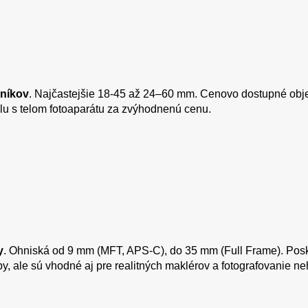
čníkov
. Najčastejšie 18-45 až 24–60 mm. Cenovo dostupné obje
polu s telom fotoaparátu za zvýhodnenú cenu.
y
. Ohniská od 9 mm (MFT, APS-C), do 35 mm (Full Frame). Posk
, ale sú vhodné aj pre realitných maklérov a fotografovanie ne