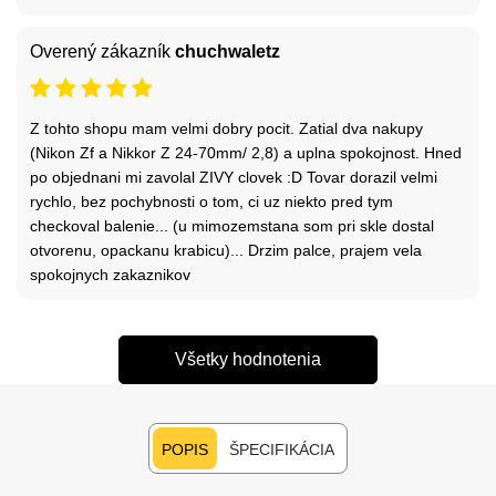
Overený zákazník
chuchwaletz
Z tohto shopu mam velmi dobry pocit. Zatial dva nakupy
(Nikon Zf a Nikkor Z 24-70mm/ 2,8) a uplna spokojnost. Hned
po objednani mi zavolal ZIVY clovek :D Tovar dorazil velmi
rychlo, bez pochybnosti o tom, ci uz niekto pred tym
checkoval balenie... (u mimozemstana som pri skle dostal
otvorenu, opackanu krabicu)... Drzim palce, prajem vela
spokojnych zakaznikov
Všetky hodnotenia
POPIS
ŠPECIFIKÁCIA