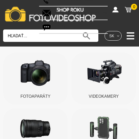
0
shop@fotovideoshop.sk
Fotobot
SK
FOTOAPARÁTY
VIDEOKAMERY