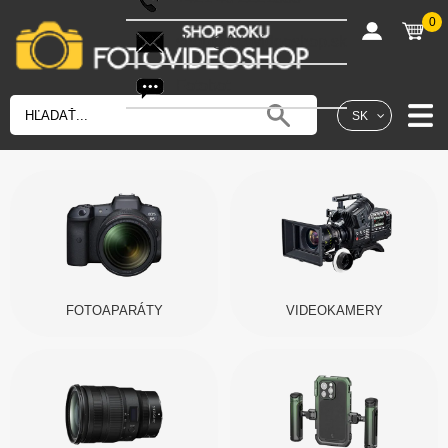
0
shop@fotovideoshop.sk
Fotobot
SK
FOTOAPARÁTY
VIDEOKAMERY