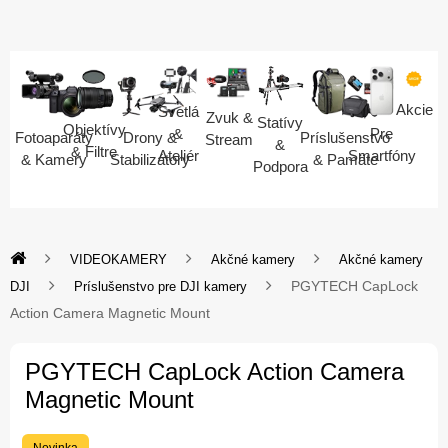
Akcie
Svetlá
Zvuk &
Statívy
Objektívy
Pre
&
Fotoaparáty
Drony &
Príslušenstvo
Stream
&
& Filtre
Smartfóny
Ateliér
& Kamery
Stabilizátory
& Pamäte
Podpora
VIDEOKAMERY
Akčné kamery
Akčné kamery
PGYTECH CapLock
DJI
Príslušenstvo pre DJI kamery
Action Camera Magnetic Mount
PGYTECH CapLock Action Camera
Magnetic Mount