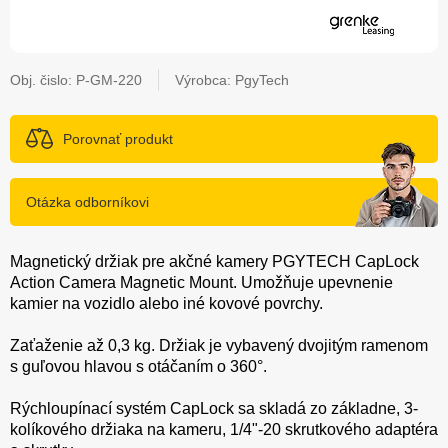
Obj. čislo:
P-GM-220
Výrobca: PgyTech
Porovnať produkt
Otázka odborníkovi
Magnetický držiak pre akčné kamery PGYTECH CapLock
Action Camera Magnetic Mount. Umožňuje upevnenie
kamier na vozidlo alebo iné kovové povrchy.
Zaťaženie až 0,3 kg. Držiak je vybavený dvojitým ramenom
s guľovou hlavou s otáčaním o 360°.
Rýchloupínací systém CapLock sa skladá zo základne, 3-
kolíkového držiaka na kameru, 1/4"-20 skrutkového adaptéra