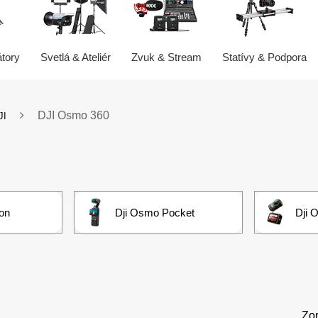
átory
Svetlá & Ateliér
Zvuk & Stream
Statívy & Podpora
DJI Osmo 360
JI
on
Dji Osmo Pocket
Dji 
Zor