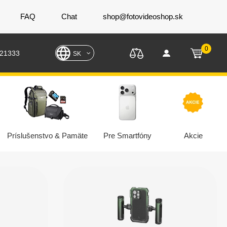
FAQ
Chat
shop@fotovideoshop.sk
0
221333
SK
Príslušenstvo & Pamäte
Pre Smartfóny
Akcie