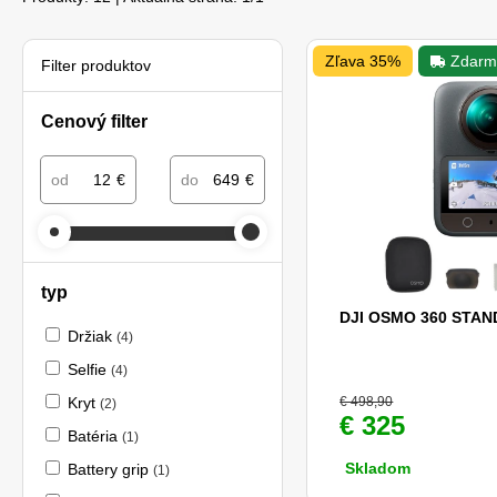
Zľava 35%
Zdarm
Filter produktov
Cenový filter
od
€
do
€
typ
DJI OSMO 360 STA
Držiak
(4)
Selfie
(4)
Kryt
€ 498,90
(2)
€ 325
Batéria
(1)
Skladom
Battery grip
(1)