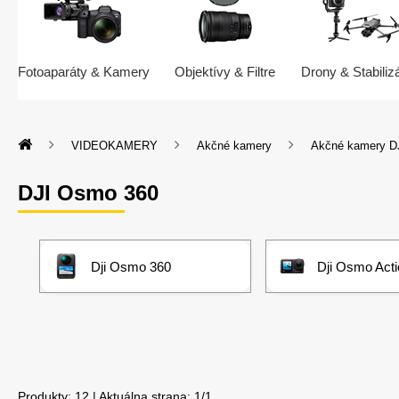
Fotoaparáty & Kamery
Objektívy & Filtre
Drony & Stabiliz
VIDEOKAMERY
Akčné kamery
Akčné kamery D
DJI Osmo 360
Dji Osmo 360
Dji Osmo Acti
Produkty:
12
| Aktuálna strana:
1
/
1