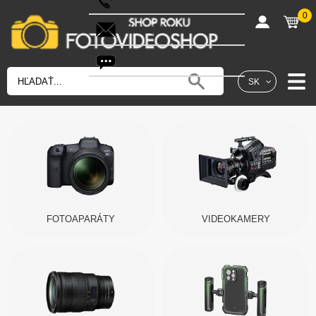
0
shop@fotovideoshop.sk
Fotobot
SK
FOTOAPARÁTY
VIDEOKAMERY