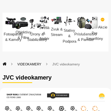
Akcie
Svetlá
Zvuk &
Statívy
Objektívy
Pre
&
Fotoaparáty
Drony &
Príslušenstvo
Stream
&
& Filtre
Smartfóny
Ateliér
& Kamery
Stabilizátory
& Pamäte
Podpora
JVC videokamery
VIDEOKAMERY
JVC videokamery