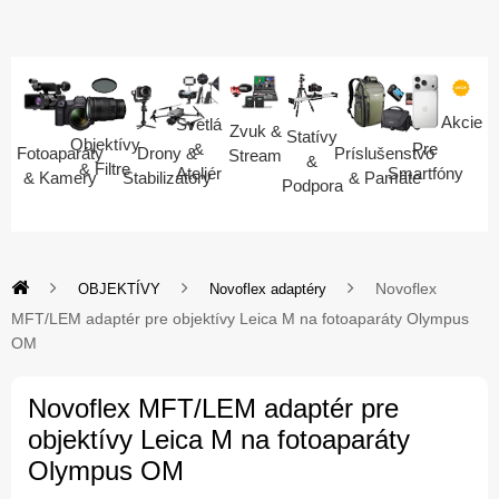
Akcie
Svetlá
Zvuk &
Statívy
Objektívy
Pre
&
Fotoaparáty
Drony &
Príslušenstvo
Stream
&
& Filtre
Smartfóny
Ateliér
& Kamery
Stabilizátory
& Pamäte
Podpora
Novoflex
OBJEKTÍVY
Novoflex adaptéry
MFT/LEM adaptér pre objektívy Leica M na fotoaparáty Olympus
OM
Novoflex MFT/LEM adaptér pre
objektívy Leica M na fotoaparáty
Olympus OM