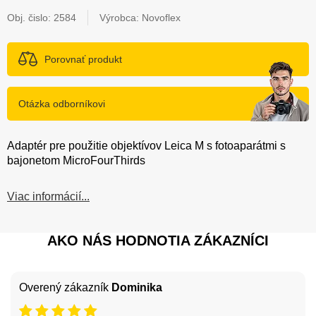
Obj. čislo:
2584
Výrobca: Novoflex
Porovnať produkt
Otázka odborníkovi
Adaptér pre použitie objektívov Leica M s fotoaparátmi s
bajonetom MicroFourThirds
Viac informácií...
AKO NÁS HODNOTIA ZÁKAZNÍCI
Overený zákazník
Dominika