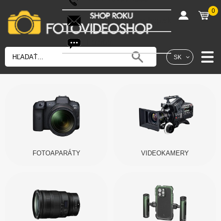
0
shop@fotovideoshop.sk
Fotobot
SK
FOTOAPARÁTY
VIDEOKAMERY