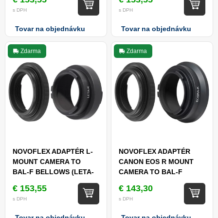
AFLEX EN)
s DPH
s DPH
Tovar na objednávku
Tovar na objednávku
Zdarma
Zdarma
NOVOFLEX ADAPTÉR L-
NOVOFLEX ADAPTÉR
MOUNT CAMERA TO
CANON EOS R MOUNT
BAL-F BELLOWS (LETA-
CAMERA TO BAL-F
K+AFLEX EN)
BELLOWS (EOSRA-K +
€ 153,55
€ 143,30
AFLEX EN)
s DPH
s DPH
Tovar na objednávku
Tovar na objednávku