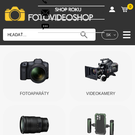
0
shop@fotovideoshop.sk
Fotobot
SK
FOTOAPARÁTY
VIDEOKAMERY