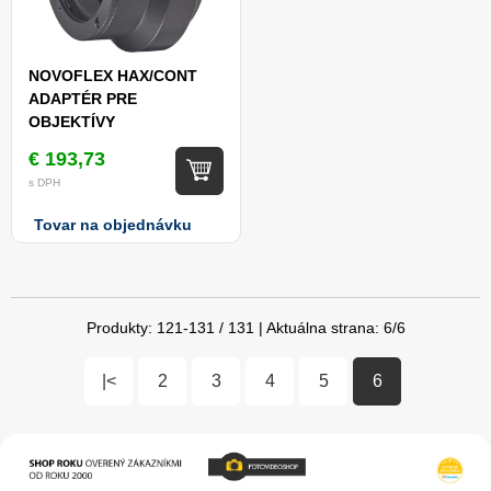
NOVOFLEX HAX/CONT
ADAPTÉR PRE
OBJEKTÍVY
CONTAX/YASHICA NA
€ 193,73
FOTOAPARÁTY
s DPH
HASSELBLAD X
Tovar na objednávku
Produkty:
121
-
131
/
131
| Aktuálna strana:
6
/
6
|<
2
3
4
5
6