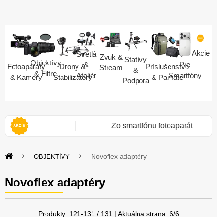
Akcie
Svetlá
Zvuk &
Statívy
Objektívy
Pre
&
Fotoaparáty
Drony &
Príslušenstvo
Stream
&
& Filtre
Smartfóny
Ateliér
& Kamery
Stabilizátory
& Pamäte
Podpora
 II
Zo smartfónu fotoaparát
Novoflex adaptéry
OBJEKTÍVY
Novoflex adaptéry
Produkty:
121
-
131
/
131
| Aktuálna strana:
6
/
6