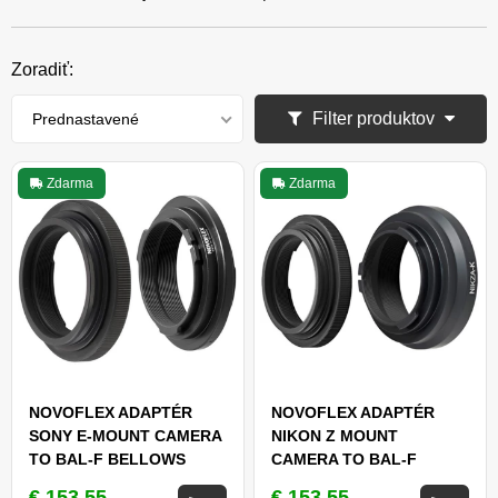
Zoradiť:
Filter produktov
Prednastavené
Zdarma
Zdarma
NOVOFLEX ADAPTÉR
NOVOFLEX ADAPTÉR
SONY E-MOUNT CAMERA
NIKON Z MOUNT
TO BAL-F BELLOWS
CAMERA TO BAL-F
(NEXA-K + AFLEX EN)
BELLOWS (NIKZA-K +
€ 153,55
€ 153,55