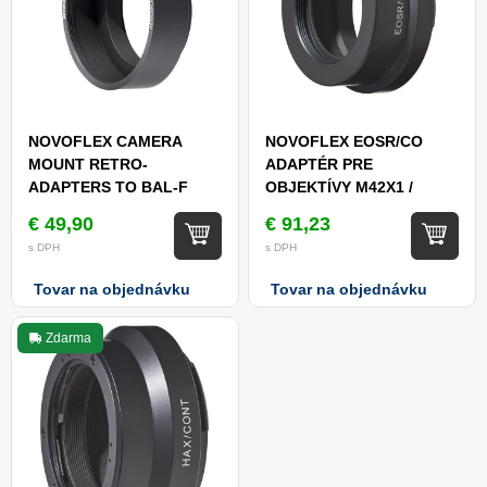
NOVOFLEX CAMERA
NOVOFLEX EOSR/CO
MOUNT RETRO-
ADAPTÉR PRE
ADAPTERS TO BAL-F
OBJEKTÍVY M42X1 /
BELLOWS
FOTOAPARÁT CANON
€ 49,90
€ 91,23
EOS R
s DPH
s DPH
Tovar na objednávku
Tovar na objednávku
Zdarma