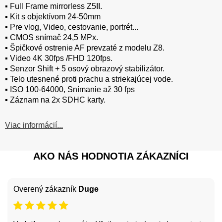
▪️ Full Frame mirrorless Z5II.
▪️ Kit s objektívom 24-50mm
▪️ Pre vlog, Video, cestovanie, portrét...
▪️ CMOS snímač 24,5 MPx.
▪️ Špičkové ostrenie AF prevzaté z modelu Z8.
▪️ Video 4K 30fps /FHD 120fps.
▪️ Senzor Shift + 5 osový obrazový stabilizátor.
▪️ Telo utesnené proti prachu a striekajúcej vode.
▪️ ISO 100-64000, Snímanie až 30 fps
▪️ Záznam na 2x SDHC karty.
Viac informácií...
AKO NÁS HODNOTIA ZÁKAZNÍCI
Overený zákazník
Duge