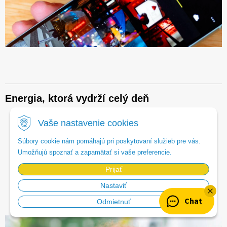
Energia, ktorá vydrží celý deň
Vaše nastavenie cookies
S batériou
EN-EL15c
nafotíte
až 380 záberov na
Súbory cookie nám pomáhajú pri poskytovaní služieb pre vás.
jedno nabitie
.
Umožňujú spoznať a zapamätať si vaše preferencie.
​​​Fotoaparát podporuje
nabíjanie cez
USB-C
,
dokonca
aj počas používania
, čo je ideálne na
Prijať
dlhé fotografické výlety.
Nastaviť
Chat
Odmietnuť