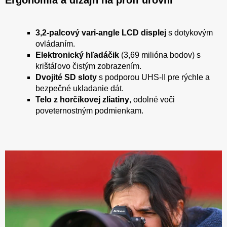
Ergonómia a dizajn na profi úrovni
3,2-palcový vari-angle LCD displej
s dotykovým
ovládaním.
Elektronický hľadáčik
(3,69 milióna bodov) s
krištáľovo čistým zobrazením.
Dvojité SD sloty
s podporou UHS-II pre rýchle a
bezpečné ukladanie dát.
Telo z horčíkovej zliatiny
, odolné voči
poveternostným podmienkam.