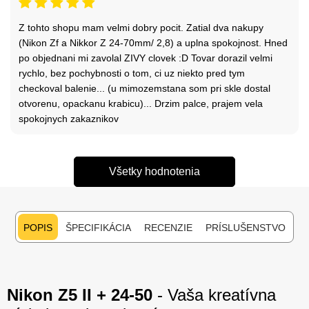
Z tohto shopu mam velmi dobry pocit. Zatial dva nakupy
(Nikon Zf a Nikkor Z 24-70mm/ 2,8) a uplna spokojnost. Hned
po objednani mi zavolal ZIVY clovek :D Tovar dorazil velmi
rychlo, bez pochybnosti o tom, ci uz niekto pred tym
checkoval balenie... (u mimozemstana som pri skle dostal
otvorenu, opackanu krabicu)... Drzim palce, prajem vela
spokojnych zakaznikov
Všetky hodnotenia
POPIS
ŠPECIFIKÁCIA
RECENZIE
PRÍSLUŠENSTVO
Nikon Z5 II + 24-50
- Vaša kreatívna