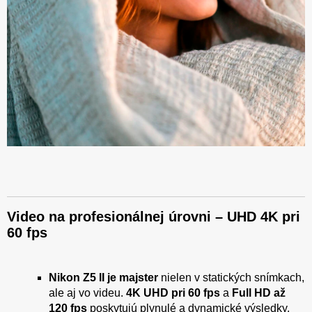
Video na profesionálnej úrovni – UHD 4K pri
60 fps
Nikon Z5 II je majster
nielen v statických snímkach,
ale aj vo videu.
4K UHD pri 60 fps
a
Full HD až
120 fps
poskytujú plynulé a dynamické výsledky.