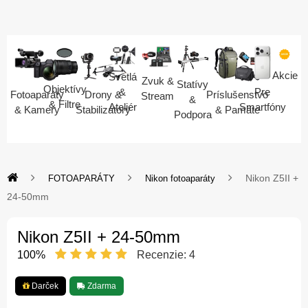
Akcie
Svetlá
Zvuk &
Statívy
Objektívy
Pre
&
Fotoaparáty
Drony &
Príslušenstvo
Stream
&
& Filtre
Smartfóny
Ateliér
& Kamery
Stabilizátory
& Pamäte
Podpora
Nikon Z5II +
FOTOAPARÁTY
Nikon fotoaparáty
24-50mm
Nikon Z5II + 24-50mm
100%
Recenzie:
4
Darček
Zdarma