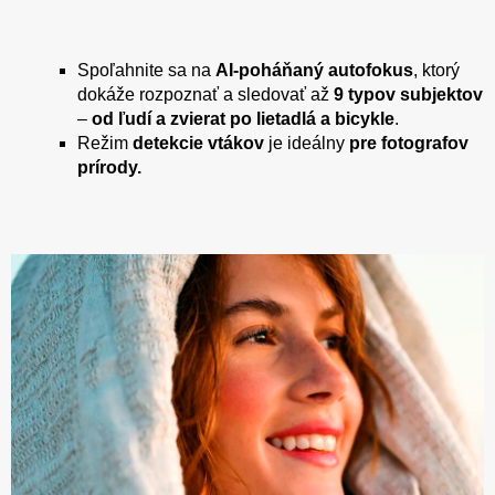
Spoľahnite sa na
AI-poháňaný autofokus
, ktorý
dokáže rozpoznať a sledovať až
9 typov subjektov
–
od ľudí a zvierat po lietadlá a bicykle
.
Režim
detekcie vtákov
je ideálny
pre fotografov
prírody.