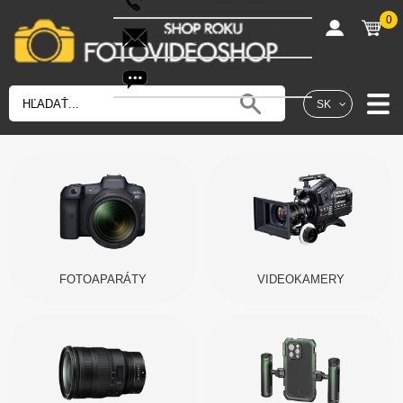
0
shop@fotovideoshop.sk
Fotobot
SK
FOTOAPARÁTY
VIDEOKAMERY