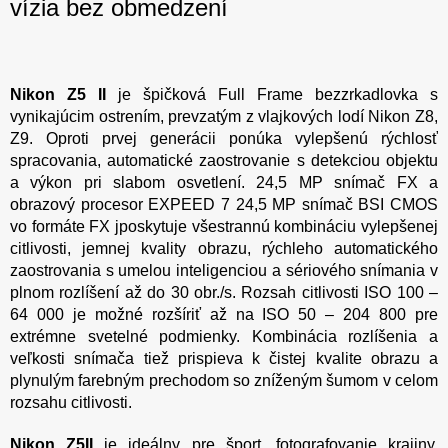
vízia bez obmedzení
Nikon Z5 II
je špičková Full Frame bezzrkadlovka s
vynikajúcim ostrením, prevzatým z vlajkových lodí Nikon Z8,
Z9. Oproti prvej generácii ponúka vylepšenú rýchlosť
spracovania, automatické zaostrovanie s detekciou objektu
a výkon pri slabom osvetlení. 24,5 MP snímač FX a
obrazový procesor EXPEED 7 24,5 MP snímač BSI CMOS
vo formáte FX jposkytuje všestrannú kombináciu vylepšenej
citlivosti, jemnej kvality obrazu, rýchleho automatického
zaostrovania s umelou inteligenciou a sériového snímania v
plnom rozlíšení až do 30 obr./s. Rozsah citlivosti ISO 100 –
64 000 je možné rozšíriť až na ISO 50 – 204 800 pre
extrémne svetelné podmienky. Kombinácia rozlíšenia a
veľkosti snímača tiež prispieva k čistej kvalite obrazu a
plynulým farebným prechodom so zníženým šumom v celom
rozsahu citlivosti.
Nikon Z5II
je ideálny pre šport, fotografovanie krajiny,