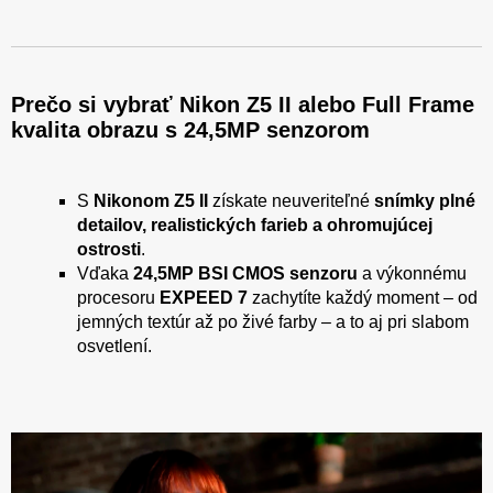
Prečo si vybrať Nikon Z5 II alebo Full Frame
kvalita obrazu s 24,5MP senzorom
S
Nikonom Z5 II
získate neuveriteľné
snímky plné
detailov, realistických farieb a ohromujúcej
ostrosti
.
Vďaka
24,5MP BSI CMOS senzoru
a výkonnému
procesoru
EXPEED 7
zachytíte každý moment – od
jemných textúr až po živé farby – a to aj pri slabom
osvetlení.