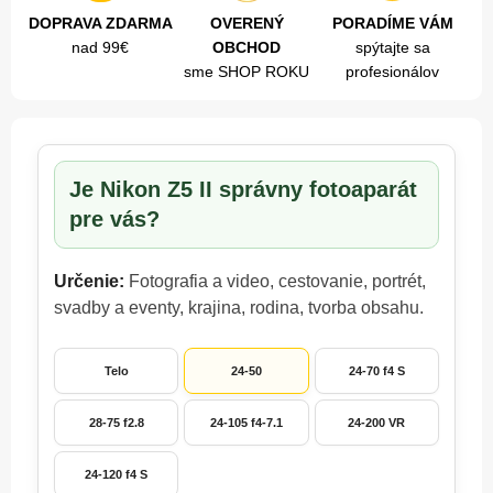
DOPRAVA ZDARMA
OVERENÝ
PORADÍME VÁM
nad 99€
OBCHOD
spýtajte sa
sme SHOP ROKU
profesionálov
Je Nikon Z5 II správny fotoaparát
pre vás?
Určenie:
Fotografia a video, cestovanie, portrét,
svadby a eventy, krajina, rodina, tvorba obsahu.
Telo
24-50
24-70 f4 S
28-75 f2.8
24-105 f4-7.1
24-200 VR
24-120 f4 S