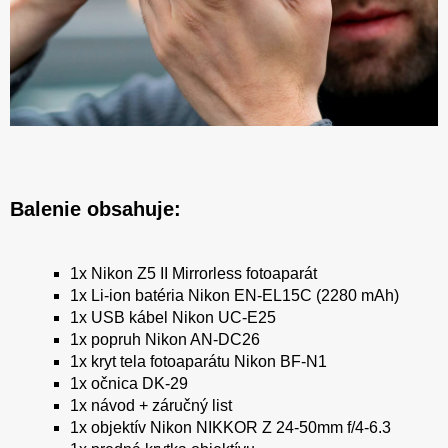
Balenie obsahuje:
1x Nikon Z5 II Mirrorless fotoaparát
1x Li-ion batéria Nikon EN-EL15C (2280 mAh)
1x USB kábel Nikon UC-E25
1x popruh Nikon AN-DC26
1x kryt tela fotoaparátu Nikon BF-N1
1x očnica DK-29
1x návod + záručný list
1x objektív Nikon NIKKOR Z 24-50mm f/4-6.3