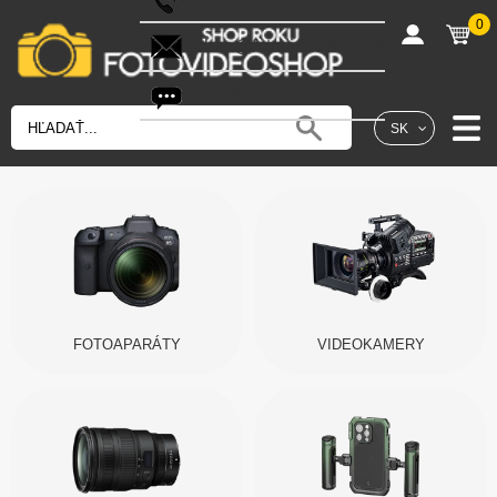
0
shop@fotovideoshop.sk
Fotobot
SK
FOTOAPARÁTY
VIDEOKAMERY