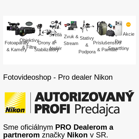
Akcie
Svetlá
Zvuk &
Statívy
Objektívy
Pre
&
Fotoaparáty
Drony &
Príslušenstvo
Stream
&
& Filtre
Smartfóny
Ateliér
& Kamery
Stabilizátory
& Pamäte
Podpora
Fotovideoshop - Pro dealer Nikon
Sme oficiálnym
PRO Dealerom a
partnerom
značky
Nikon
v SR.