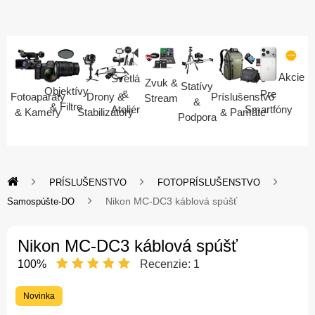
Akcie
Svetlá
Zvuk &
Statívy
Objektívy
Pre
&
Fotoaparáty
Drony &
Príslušenstvo
Stream
&
& Filtre
Smartfóny
Ateliér
& Kamery
Stabilizátory
& Pamäte
Podpora
PRÍSLUŠENSTVO
FOTOPRÍSLUŠENSTVO
Nikon MC-DC3 káblová spúšť
Samospúšte-DO
Nikon MC-DC3 káblová spúšť
100%
Recenzie:
1
Novinka