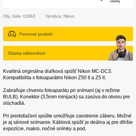
Obj. čislo:
01863
Výrobca: Nikon
Porovnať produkt
Otázka odborníkovi
Kvalitná originálna diaľková spúšť Nikon MC-DC3.
Kompatibilita s fotoaparátmi Nikon Z50 II a Z5 II.
Zabraňuje chveniu fotoaparátu pri snímaní (aj v režime
BULB). Konektor (3,5mm minijack) sa zasúva do otvoru pre
slúchadlá.
Pri predstlačení spúšte umožňuje zaostrenie záberu. Možné
je aj sériové snímanie. Káblová spúšť je deálna aj pre dlhšie
expozície, makro, nočné snímky a pod.