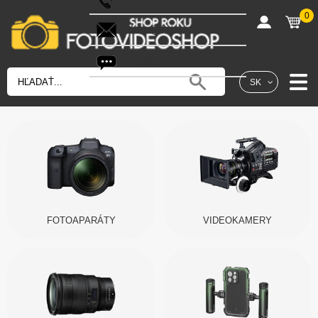
0
shop@fotovideoshop.sk
Fotobot
SK
FOTOAPARÁTY
VIDEOKAMERY