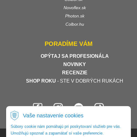
Novoflex.sk
Photon.sk
Colbor.hu
PORADÍME VÁM
OPÝTAJ SA PROFESIONÁLA
NOVINKY
RECENZIE
SHOP ROKU
- STE V DOBRÝCH RUKÁCH
Vaše nastavenie cookies
Súbory cookie nám pomáhajú pri poskytovaní služieb pre vás.
Umožňujú spoznať a zapamätať si vaše preferencie.
© 2026 Foto-video-shop •
tvorba eshopu cez UNIobchod
,
webhosting