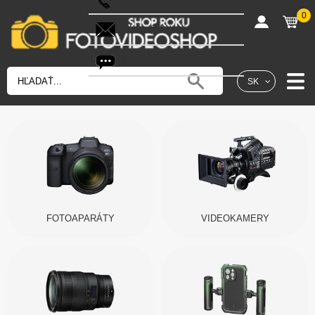
0
shop@fotovideoshop.sk
Fotobot
SK
FOTOAPARÁTY
VIDEOKAMERY