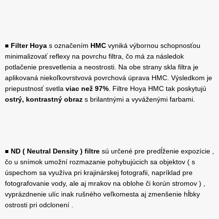
Filter Hoya
s označením
HMC
vyniká výbornou schopnosťou
■
minimalizovať reflexy na povrchu filtra, čo má za následok
potlačenie presvetlenia a neostrosti. Na obe strany skla filtra je
aplikovaná niekoľkovrstvová povrchová úprava HMC. Výsledkom je
priepustnosť svetla
viac než 97%
. Filtre Hoya HMC tak poskytujú
ostrý, kontrastný obraz
s brilantnými a vyváženými farbami.
ND ( Neutral Density ) filtre
sú určené pre predĺženie expozície ,
■
čo u snímok umožní rozmazanie pohybujúcich sa objektov ( s
úspechom sa využíva pri krajinárskej fotografii, napríklad pre
fotografovanie vody, ale aj mrakov na oblohe či korún stromov ) ,
vyprázdnenie ulíc inak rušného veľkomesta aj zmenšenie hĺbky
ostrosti pri odclonení .