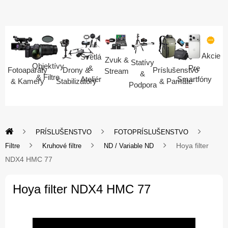
Akcie
Svetlá
Zvuk &
Statívy
Objektívy
Pre
&
Fotoaparáty
Drony &
Príslušenstvo
Stream
&
& Filtre
Smartfóny
Ateliér
& Kamery
Stabilizátory
& Pamäte
Podpora
PRÍSLUŠENSTVO
FOTOPRÍSLUŠENSTVO
Hoya filter
Filtre
Kruhové filtre
ND / Variable ND
NDX4 HMC 77
Hoya filter NDX4 HMC 77