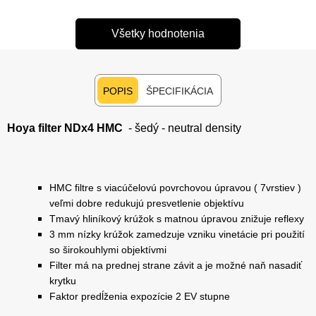
Všetky hodnotenia
POPIS
ŠPECIFIKÁCIA
Hoya filter NDx4 HMC
- šedý - neutral density
HMC filtre s viacúčelovú povrchovou úpravou ( 7vrstiev )
veľmi dobre redukujú presvetlenie objektívu
Tmavý hliníkový krúžok s matnou úpravou znižuje reflexy
3 mm nízky krúžok zamedzuje vzniku vinetácie pri použití
so širokouhlymi objektívmi
Filter má na prednej strane závit a je možné naň nasadiť
krytku
Faktor predĺženia expozície 2 EV stupne