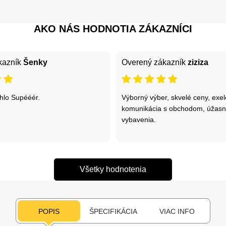
AKO NÁS HODNOTIA ZÁKAZNÍCI
kazník
Šenky
Overený zákazník
ziziza
hlo Supééér.
Výborný výber, skvelé ceny, exe
komunikácia s obchodom, úžasný
vybavenia.
Všetky hodnotenia
POPIS
ŠPECIFIKÁCIA
VIAC INFO