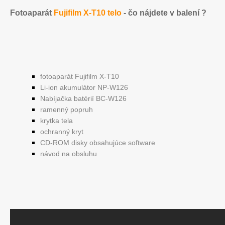
Fotoaparát
Fujifilm X-T10 telo
- čo nájdete v balení ?
fotoaparát Fujifilm X-T10
Li-ion
akumulátor
NP
-
W126
Nabíjačka
batérií
BC
-
W126
ramenný
popruh
krytka
tela
ochranný
kryt
CD-ROM disky obsahujúce software
návod na
obsluhu