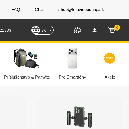
FAQ
Chat
shop@fotovideoshop.sk
0
221333
SK
Príslušenstvo & Pamäte
Pre Smartfóny
Akcie