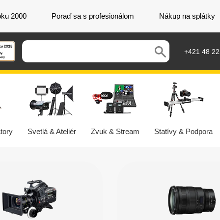
oku 2000
Poraď sa s profesionálom
Nákup na splátky
+421 48 2
tory
Svetlá & Ateliér
Zvuk & Stream
Statívy & Podpora