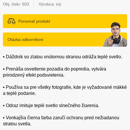
Obj. čislo:
503
Výrobca: iný
Porovnať produkt
Otázka odborníkovi
▪️ Dáždnik so zlatou vnútornou stranou odráža teplé svetlo.
▪️ Prenáša osvetlenie pozadia do popredia, vytvára
prirodzený efekt podsvietenia.
▪️ Používa sa pre všetky fotografie, kde je vyžadované mäkké
a teplé podanie.
▪️ Odraz imituje teplé svetlo slnečného žiarenia.
▪️ Vonkajšia čierna farba zaručí ochranu pred nežiadanou
stratou svetla.