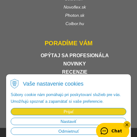
Novoflex.sk
Photon.sk
Colbor.hu
PORADÍME VÁM
OPÝTAJ SA PROFESIONÁLA
NOVINKY
RECENZIE
SHOP ROKU
- STE V DOBRÝCH RUKÁCH
Vaše nastavenie cookies
Súbory cookie nám pomáhajú pri poskytovaní služieb pre vás.
Umožňujú spoznať a zapamätať si vaše preferencie.
Prijať
Nastaviť
Chat
Odmietnuť
© 2026 Foto-video-shop •
tvorba eshopu cez UNIobchod
,
webhosting