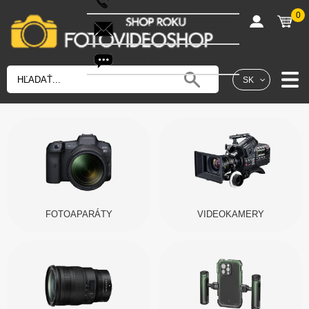
0
shop@fotovideoshop.sk
Fotobot
SK
FOTOAPARÁTY
VIDEOKAMERY