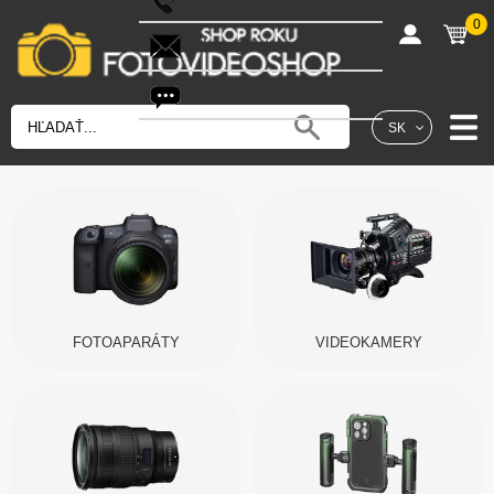
0
shop@fotovideoshop.sk
Fotobot
SK
FOTOAPARÁTY
VIDEOKAMERY