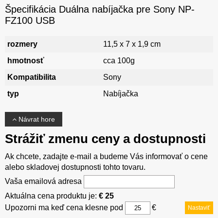
Špecifikácia Duálna nabíjačka pre Sony NP-
FZ100 USB
rozmery
11,5 x 7 x 1,9 cm
hmotnosť
cca 100g
Kompatibilita
Sony
typ
Nabíjačka
Návrat hore
Strážiť zmenu ceny a dostupnosti
Ak chcete, zadajte e-mail a budeme Vás informovať o cene
alebo skladovej dostupnosti tohto tovaru.
Vaša emailová adresa
Aktuálna cena produktu je:
€ 25
Upozorni ma keď cena klesne pod
€
Nastaviť