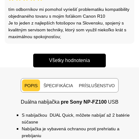
tím odborníkov mi pomohol vyriešiť problematiku kompatibility
objednaného tovaru s mojim foťákom Canon R10
Je to jeden z najlepších fotošopov na Slovensku, spojený s
kvalitným servisom techniky, ktorý som využil niekoľko krát s
maximálnou spokojnosťou;
Všetky hodnotenia
POPIS
ŠPECIFIKÁCIA
PRÍSLUŠENSTVO
Duálna nabíjačka
pre Sony NP-FZ100
USB
S nabíjačkou DUAL Quick, môžete nabíjať až 2 batérie
súčasne
Nabíjačka je vybavená ochranou proti prehriatiu a
prebíjaniu