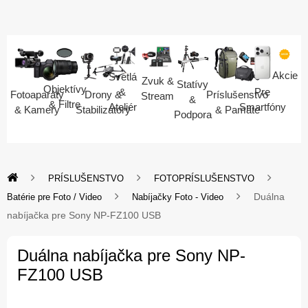
Akcie
Svetlá
Zvuk &
Statívy
Objektívy
Pre
&
Fotoaparáty
Drony &
Príslušenstvo
Stream
&
& Filtre
Smartfóny
Ateliér
& Kamery
Stabilizátory
& Pamäte
Podpora
PRÍSLUŠENSTVO
FOTOPRÍSLUŠENSTVO
Duálna
Batérie pre Foto / Video
Nabíjačky Foto - Video
nabíjačka pre Sony NP-FZ100 USB
Duálna nabíjačka pre Sony NP-
FZ100 USB