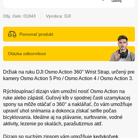
Obj. čislo:
01843
Výrobca: DJI
Porovnať produkt
Otázka odborníkovi
Držiak na ruku DJI Osmo Action 360° Wrist Strap, určený pre
kamery Osmo Action 5 Pro / Osmo Action 4 / Osmo Action 3.
Rýchloupínací dizajn vám umožní nosiť Osmo Action na
ruke alebo zápästí. Guľový kĺb v spodnej časti uzamykacej
spony sa môže otáčať o 360° a nakláňať, čo vám umožňuje
upraviť uhol snímania a dokonca získať selfie počas
bicyklovania. Ideálne aj na plávanie, surfovanie, vodné
aktivity, lezenie po skalách, parašutizmus atď.
Dizajn so suchým zipsom vám umožňuje kedykoľvek