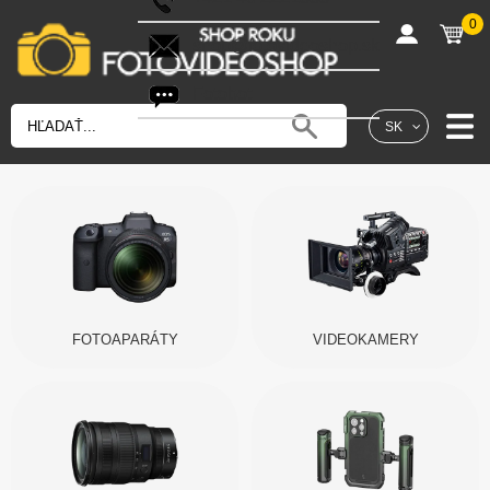
0
shop@fotovideoshop.sk
Fotobot
SK
FOTOAPARÁTY
VIDEOKAMERY