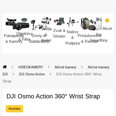
Akcie
Svetlá
Zvuk &
Statívy
Objektívy
Pre
&
Fotoaparáty
Drony &
Príslušenstvo
Stream
&
& Filtre
Smartfóny
Ateliér
& Kamery
Stabilizátory
& Pamäte
Podpora
VIDEOKAMERY
Akčné kamery
Akčné kamery
DJI Osmo Action 360° Wrist
DJI
DJI Osmo Action
Strap
DJI Osmo Action 360° Wrist Strap
Novinka