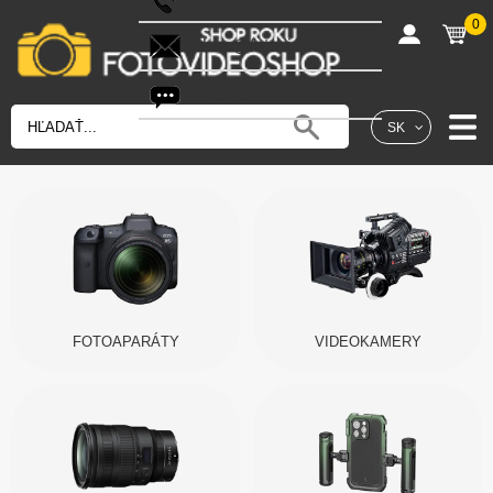
0
shop@fotovideoshop.sk
Fotobot
SK
FOTOAPARÁTY
VIDEOKAMERY