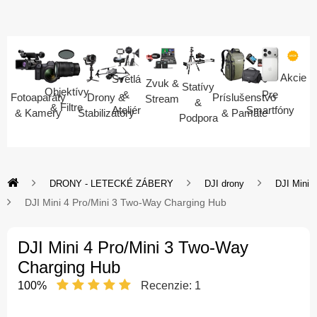
Akcie
Svetlá
Zvuk &
Statívy
Objektívy
Pre
&
Fotoaparáty
Drony &
Príslušenstvo
Stream
&
& Filtre
Smartfóny
Ateliér
& Kamery
Stabilizátory
& Pamäte
Podpora
DRONY - LETECKÉ ZÁBERY
DJI drony
DJI Mini
DJI Mini 4 Pro/Mini 3 Two-Way Charging Hub
DJI Mini 4 Pro/Mini 3 Two-Way
Charging Hub
100%
Recenzie:
1