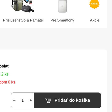
Príslušenstvo & Pamäte
Pre Smartfóny
Akcie
oslať
 2 ks
dom 0 ks
Pridať do košíka