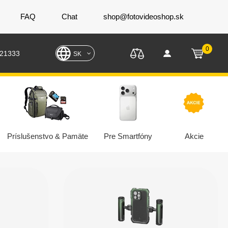
FAQ
Chat
shop@fotovideoshop.sk
0
221333
SK
Príslušenstvo & Pamäte
Pre Smartfóny
Akcie