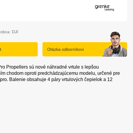
robca: DJI
t
Otázka odborníkovi
Pro Propellers sú nové náhradné vrtule s lepšou
ším chodom oproti predchádzajúcemu modelu, určené pre
3 pro. Balenie obsahuje 4 páry vrtulových čepielok a 12
.