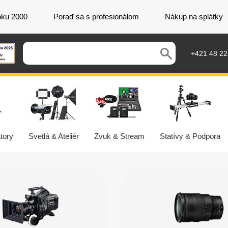
oku 2000
Poraď sa s profesionálom
Nákup na splátky
+421 48 2
tory
Svetlá & Ateliér
Zvuk & Stream
Statívy & Podpora