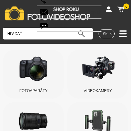
0
shop@fotovideoshop.sk
Fotobot
SK
FOTOAPARÁTY
VIDEOKAMERY