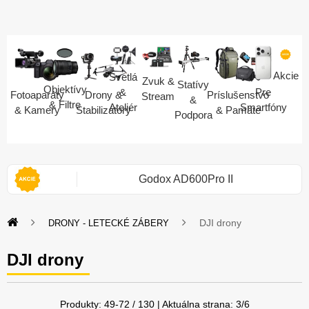
Akcie
Svetlá
Zvuk &
Statívy
Objektívy
Pre
&
Fotoaparáty
Drony &
Príslušenstvo
Stream
&
& Filtre
Smartfóny
Ateliér
& Kamery
Stabilizátory
& Pamäte
Podpora
i 2S
Godox AD600Pro II
DJI drony
DRONY - LETECKÉ ZÁBERY
DJI drony
Produkty:
49
-
72
/
130
| Aktuálna strana:
3
/
6