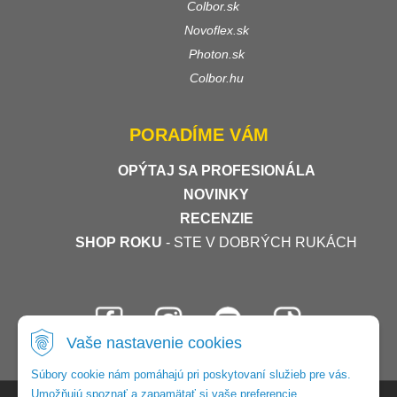
Colbor.sk
Novoflex.sk
Photon.sk
Colbor.hu
PORADÍME VÁM
OPÝTAJ SA PROFESIONÁLA
NOVINKY
RECENZIE
SHOP ROKU
- STE V DOBRÝCH RUKÁCH
Vaše nastavenie cookies
Súbory cookie nám pomáhajú pri poskytovaní služieb pre vás.
Umožňujú spoznať a zapamätať si vaše preferencie.