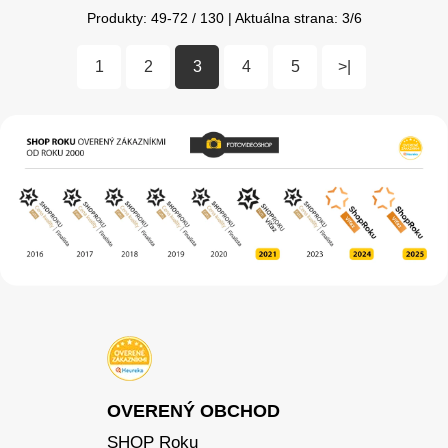
Produkty:
49
-
72
/
130
| Aktuálna strana:
3
/
6
1
2
3
4
5
>|
OVERENÝ OBCHOD
SHOP Roku