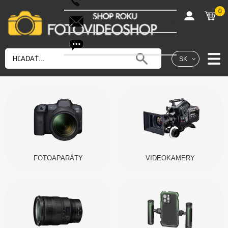
0
shop@fotovideoshop.sk
Fotobot
SK
FOTOAPARÁTY
VIDEOKAMERY