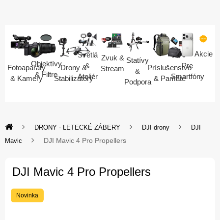
Akcie
Svetlá
Zvuk &
Statívy
Objektívy
Pre
&
Fotoaparáty
Drony &
Príslušenstvo
Stream
&
& Filtre
Smartfóny
Ateliér
& Kamery
Stabilizátory
& Pamäte
Podpora
DRONY - LETECKÉ ZÁBERY
DJI drony
DJI
DJI Mavic 4 Pro Propellers
Mavic
DJI Mavic 4 Pro Propellers
Novinka