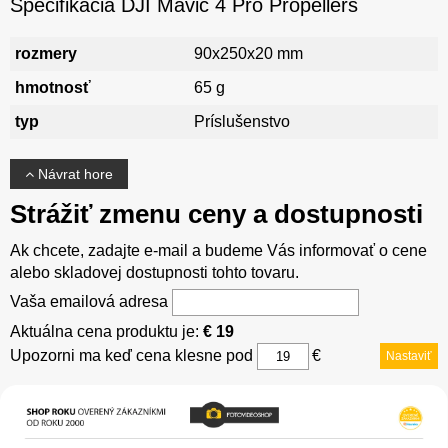
Špecifikácia DJI Mavic 4 Pro Propellers
rozmery
90x250x20 mm
hmotnosť
65 g
typ
Príslušenstvo
Návrat hore
Strážiť zmenu ceny a dostupnosti
Ak chcete, zadajte e-mail a budeme Vás informovať o cene
alebo skladovej dostupnosti tohto tovaru.
Vaša emailová adresa
Aktuálna cena produktu je:
€ 19
Upozorni ma keď cena klesne pod
€
Nastaviť