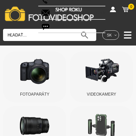
0
shop@fotovideoshop.sk
Fotobot
SK
FOTOAPARÁTY
VIDEOKAMERY