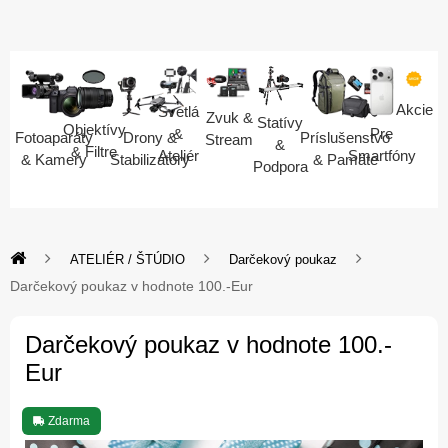
Akcie
Svetlá
Zvuk &
Statívy
Objektívy
Pre
&
Fotoaparáty
Drony &
Príslušenstvo
Stream
&
& Filtre
Smartfóny
Ateliér
& Kamery
Stabilizátory
& Pamäte
Podpora
ATELIÉR / ŠTÚDIO
Darčekový poukaz
Darčekový poukaz v hodnote 100.-Eur
Darčekový poukaz v hodnote 100.-
Eur
Zdarma