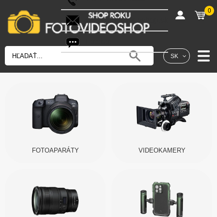
0
shop@fotovideoshop.sk
Fotobot
SK
FOTOAPARÁTY
VIDEOKAMERY