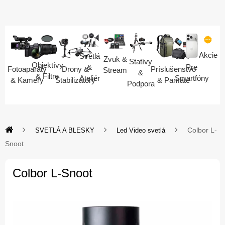
Akcie
Svetlá
Zvuk &
Statívy
Objektívy
Pre
&
Fotoaparáty
Drony &
Príslušenstvo
Stream
&
& Filtre
Smartfóny
Ateliér
& Kamery
Stabilizátory
& Pamäte
Podpora
Colbor L-
SVETLÁ A BLESKY
Led Video svetlá
Snoot
Colbor L-Snoot