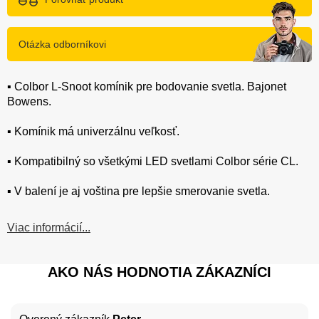
Otázka odborníkovi
▪️ Colbor L-Snoot komínik pre bodovanie svetla. Bajonet
Bowens.
▪️ Komínik má univerzálnu veľkosť.
▪️ Kompatibilný so všetkými LED svetlami Colbor série CL.
▪️ V balení je aj voština pre lepšie smerovanie svetla.
Viac informácií...
AKO NÁS HODNOTIA ZÁKAZNÍCI