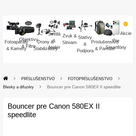
Akcie
Svetlá
Zvuk &
Statívy
Objektívy
Pre
&
Fotoaparáty
Drony &
Príslušenstvo
Stream
&
& Filtre
Smartfóny
Ateliér
& Kamery
Stabilizátory
& Pamäte
Podpora
PRÍSLUŠENSTVO
FOTOPRÍSLUŠENSTVO
Bouncer pre Canon 580EX II speedlite
Blesky a difuzéry
Bouncer pre Canon 580EX II
speedlite