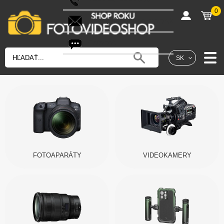
0
shop@fotovideoshop.sk
Fotobot
SK
FOTOAPARÁTY
VIDEOKAMERY