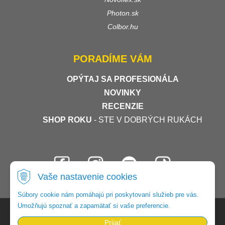
Photon.sk
Colbor.hu
PORADÍME VÁM
OPÝTAJ SA PROFESIONÁLA
NOVINKY
RECENZIE
SHOP ROKU
- STE V DOBRÝCH RUKÁCH
Vaše nastavenie cookies
Súbory cookie nám pomáhajú pri poskytovaní služieb pre vás.
Umožňujú spoznať a zapamätať si vaše preferencie.
© 2026 Foto-video-shop •
tvorba eshopu cez UNIobchod
,
webhosting
spoločnosti
WEBYGROUP
Prijať