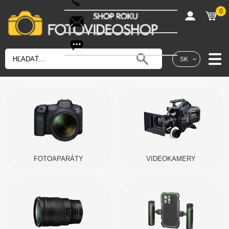
0
shop@fotovideoshop.sk
Fotobot
SK
FOTOAPARÁTY
VIDEOKAMERY