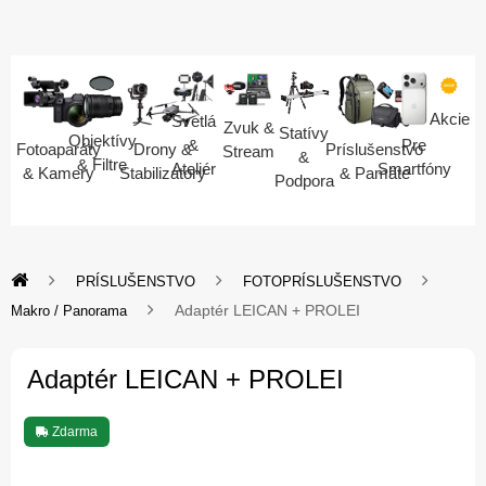
Akcie
Svetlá
Zvuk &
Statívy
Objektívy
Pre
&
Fotoaparáty
Drony &
Príslušenstvo
Stream
&
& Filtre
Smartfóny
Ateliér
& Kamery
Stabilizátory
& Pamäte
Podpora
PRÍSLUŠENSTVO
FOTOPRÍSLUŠENSTVO
Adaptér LEICAN + PROLEI
Makro / Panorama
Adaptér LEICAN + PROLEI
Zdarma