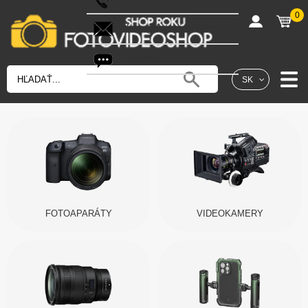
0
shop@fotovideoshop.sk
Fotobot
SK
FOTOAPARÁTY
VIDEOKAMERY