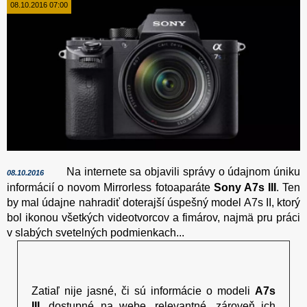
08.10.2016 07:00
Na internete sa objavili správy o údajnom úniku
08.10.2016
informácií o novom Mirrorless fotoaparáte
Sony A7s III
. Ten
by mal údajne nahradiť doterajší úspešný model A7s II, ktorý
bol ikonou všetkých videotvorcov a fimárov, najmä pru práci
v slabých svetelných podmienkach...
Zatiaľ nije jasné, či sú informácie o modeli
A7s
III
, dostupné na webe, relevantné, zároveň ich