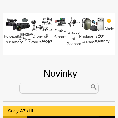
Akcie
Svetlá
Zvuk &
Statívy
Objektívy
Pre
&
Fotoaparáty
Drony &
Príslušenstvo
Stream
&
& Filtre
Smartfóny
Ateliér
& Kamery
Stabilizátory
& Pamäte
Podpora
Novinky
Sony A7s III