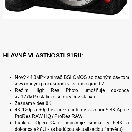
HLAVNÉ VLASTNOSTI S1RII:
Nový 44,3MPx snímač BSI CMOS so zadným osvitom
a výkonným procesorom s technológiou L2
Režim High Res Photo umožňuje dokonca
až 177MPx statické snímky bez statívu
Záznam videa 8K,
4K 120p a 60p bez orezu, interný záznam 5,8K Apple
ProRes RAW HQ / ProRes RAW
Funkcia Open Gate umožňuje snímať v 6,4K a
dokonca až 8,1K (s budúcou aktualizáciou firmvéru).