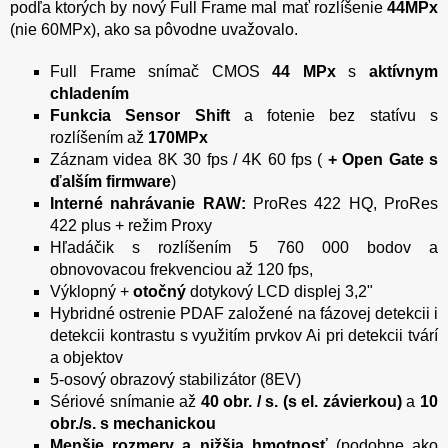
podľa ktorých by nový Full Frame mal mať rozlíšenie
44MPx
(nie 60MPx), ako sa pôvodne uvažovalo.
Full Frame snímač CMOS
44 MPx
s
aktívnym
chladením
Funkcia Sensor Shift
a fotenie bez statívu s
rozlíšením až
170MPx
Záznam videa 8K 30 fps / 4K 60 fps (
+ Open Gate s
ďalším firmware
)
Interné nahrávanie RAW:
ProRes 422 HQ, ProRes
422 plus + režim Proxy
Hľadáčik s rozlíšením 5 760 000 bodov a
obnovovacou frekvenciou až 120 fps,
Výklopný +
otočný
dotykový LCD displej 3,2"
Hybridné ostrenie PDAF založené na fázovej detekcii i
detekcii kontrastu s využitím prvkov Ai pri detekcii tvárí
a objektov
5-osový obrazový stabilizátor (8EV)
Sériové snímanie až
40 obr. / s. (s el. závierkou)
a
10
obr./s. s mechanickou
Menšie rozmery a nižšia hmotnosť
(podobne ako