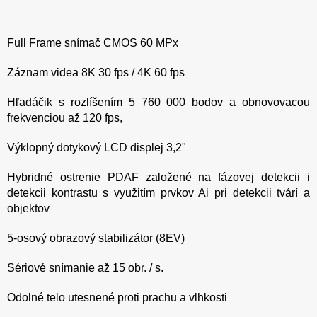
Full Frame snímač CMOS 60 MPx
Záznam videa 8K 30 fps / 4K 60 fps
Hľadáčik s rozlíšením 5 760 000 bodov a obnovovacou
frekvenciou až 120 fps,
Výklopný dotykový LCD displej 3,2"
Hybridné ostrenie PDAF založené na fázovej detekcii i
detekcii kontrastu s využitím prvkov Ai pri detekcii tvárí a
objektov
5-osový obrazový stabilizátor (8EV)
Sériové snímanie až 15 obr. / s.
Odolné telo utesnené proti prachu a vlhkosti