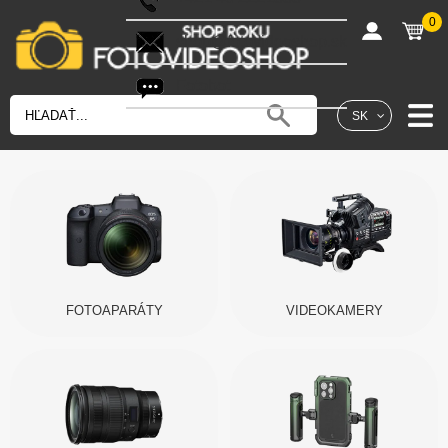
0
shop@fotovideoshop.sk
Fotobot
SK
FOTOAPARÁTY
VIDEOKAMERY