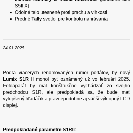
S5II X)
Odolné telo utesnené proti prachu a vlhkosti
Predné
Tally
svetlo pre kontrolu nahrávania
24.01.2025
Podľa viacerých renomovaných rumor portálov, by nový
Lumix S1R II
mohol byť oznámený už vo februári 2025.
Fotoaparát by mal konštrukčne vychádzať zo svojho
predchodcu S1R, ale predpokladá sa, že bude mať
vylepšený hľadáčik a pravdepodobne aj väčší výklopný LCD
displej.
Predpokladané parametre S1RII: