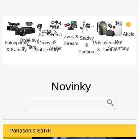
Akcie
Svetlá
Zvuk &
Statívy
Objektívy
Pre
&
Fotoaparáty
Drony &
Príslušenstvo
Stream
&
& Filtre
Smartfóny
Ateliér
& Kamery
Stabilizátory
& Pamäte
Podpora
Novinky
Panasonic S1RII