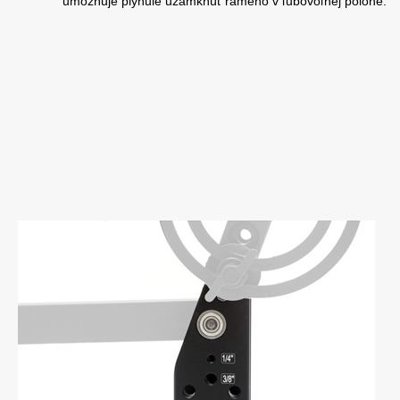
umožňuje plynule uzamknúť rameno v ľubovoľnej polohe.