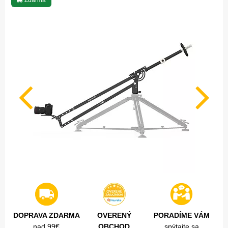
Zdarma
DOPRAVA ZDARMA
OVERENÝ
PORADÍME VÁM
nad 99€
OBCHOD
spýtajte sa