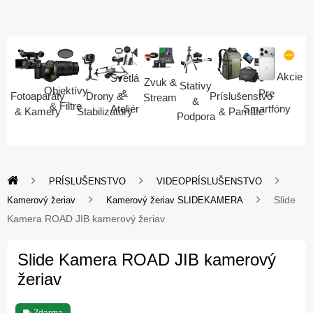
Akcie
Svetlá
Zvuk &
Statívy
Objektívy
Pre
&
Fotoaparáty
Drony &
Príslušenstvo
Stream
&
& Filtre
Smartfóny
Ateliér
& Kamery
Stabilizátory
& Pamäte
Podpora
PRÍSLUŠENSTVO
VIDEOPRÍSLUŠENSTVO
Slide
Kamerový žeriav
Kamerový žeriav SLIDEKAMERA
Kamera ROAD JIB kamerový žeriav
Slide Kamera ROAD JIB kamerový
žeriav