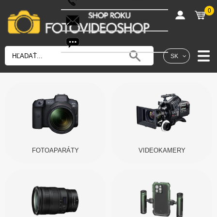
0
shop@fotovideoshop.sk
Fotobot
SK
FOTOAPARÁTY
VIDEOKAMERY