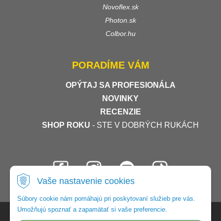
Novoflex.sk
Photon.sk
Colbor.hu
PORADÍME VÁM
OPÝTAJ SA PROFESIONÁLA
NOVINKY
RECENZIE
SHOP ROKU
- STE V DOBRÝCH RUKÁCH
Vaše nastavenie cookies
Súbory cookie nám pomáhajú pri poskytovaní služieb pre vás.
Umožňujú spoznať a zapamätať si vaše preferencie.
© 2026 Foto-video-shop •
tvorba eshopu cez UNIobchod
,
webhosting