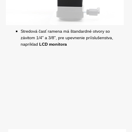
Stredová časť ramena má štandardné otvory so
závitom 1/4" a 3/8", pre upevnenie prííslušenstva,
napríklad
LCD monitora