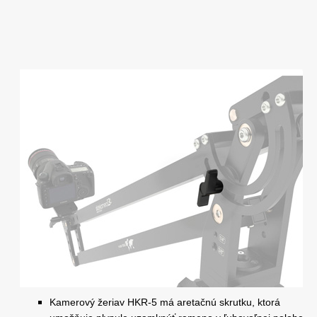
Kamerový žeriav HKR-5 má aretačnú skrutku, ktorá