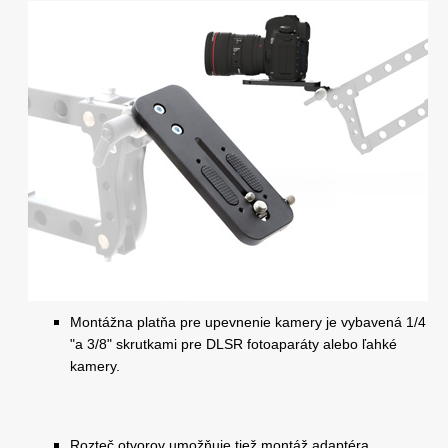
Montážna platňa pre upevnenie kamery je vybavená 1/4
"a 3/8" skrutkami pre DLSR fotoaparáty alebo ľahké
kamery.
Rozteč otvorov umožňuje tiež montáž adaptéra