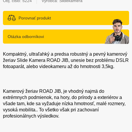
Obj. čislo:
5224
Výrobca: Slidekamera
Porovnať produkt
Otázka odborníkovi
Kompaktný, ultraľahký a predsa robustný a pevný kamerový
žeriav Slide Kamera ROAD JIB, unesie bez problému DSLR
fotoaparát, alebo videokameru až do hmotnosti 3,5kg.
Kamerový žeriav ROAD JIB, je vhodný najmä do
extrémnych podmienok, na hory, do prírody a exteriérov a
všade tam, kde sa vyžaduje nízka hmotnosť, malé rozmery,
vysoká mobilita.. To všetko však pri zachovaní
profesionálnych výsledkov.