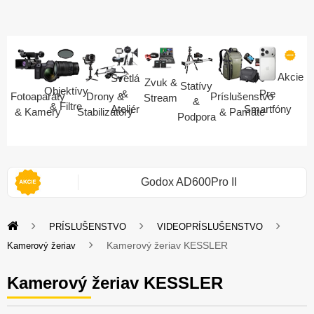
Akcie
Svetlá
Zvuk &
Statívy
Objektívy
Pre
&
Fotoaparáty
Drony &
Príslušenstvo
Stream
&
& Filtre
Smartfóny
Ateliér
& Kamery
Stabilizátory
& Pamäte
Podpora
i 2S
Godox AD600Pro II
PRÍSLUŠENSTVO
VIDEOPRÍSLUŠENSTVO
Kamerový žeriav KESSLER
Kamerový žeriav
Kamerový žeriav KESSLER