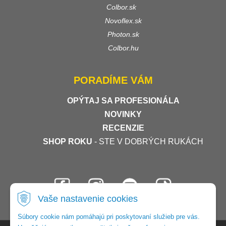
Colbor.sk
Novoflex.sk
Photon.sk
Colbor.hu
PORADÍME VÁM
OPÝTAJ SA PROFESIONÁLA
NOVINKY
RECENZIE
SHOP ROKU
- STE V DOBRÝCH RUKÁCH
Vaše nastavenie cookies
Súbory cookie nám pomáhajú pri poskytovaní služieb pre vás.