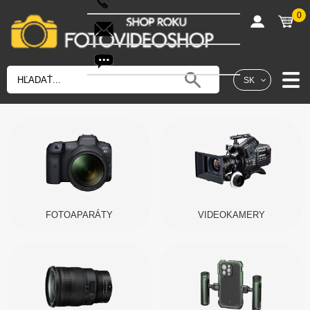
0
shop@fotovideoshop.sk
Fotobot
SK
FOTOAPARÁTY
VIDEOKAMERY