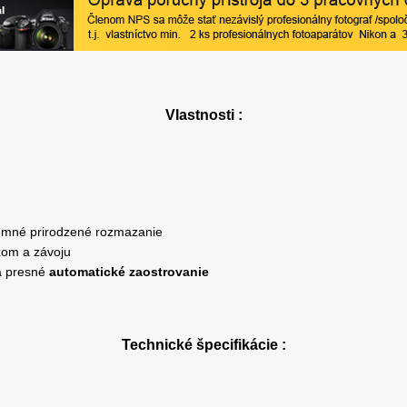
Vlastnosti
:
jemné prirodzené rozmazanie
xom a závoju
a presné
automatické zaostrovanie
Technické špecifikácie
: