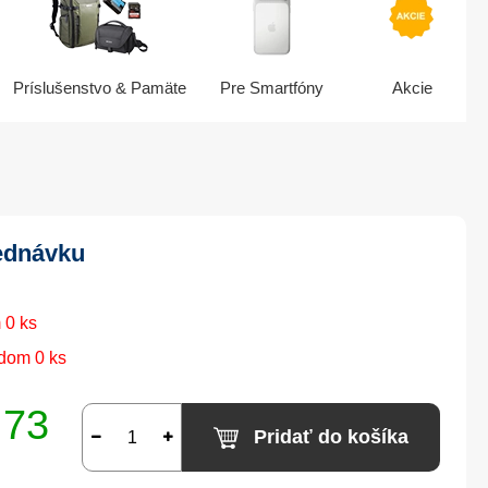
Príslušenstvo & Pamäte
Pre Smartfóny
Akcie
ednávku
 0 ks
dom 0 ks
,73
Pridať do košíka