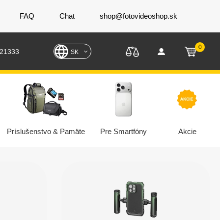
FAQ
Chat
shop@fotovideoshop.sk
0
221333
SK
Príslušenstvo & Pamäte
Pre Smartfóny
Akcie