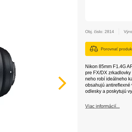
Obj. čislo:
2814
Výro
Porovnať produk
Nikon 85mm F1.4G AF-
pre FX/DX zrkadlovky 
neho robí ideálneho ka
obsahujú antireflexné 
odlesky a poskytujú v
Viac informácií...