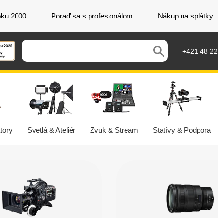
oku 2000
Poraď sa s profesionálom
Nákup na splátky
+421 48 2
tory
Svetlá & Ateliér
Zvuk & Stream
Statívy & Podpora