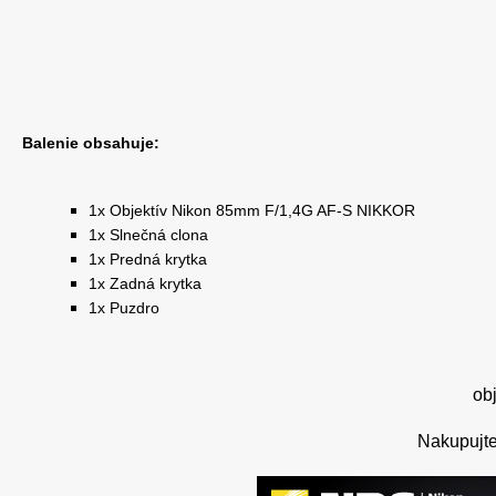
Balenie obsahuje:
1x Objektív Nikon 85mm F/1,4G AF-S NIKKOR
1x Slnečná clona
1x Predná krytka
1x Zadná krytka
1x Puzdro
obj
Nakupujt