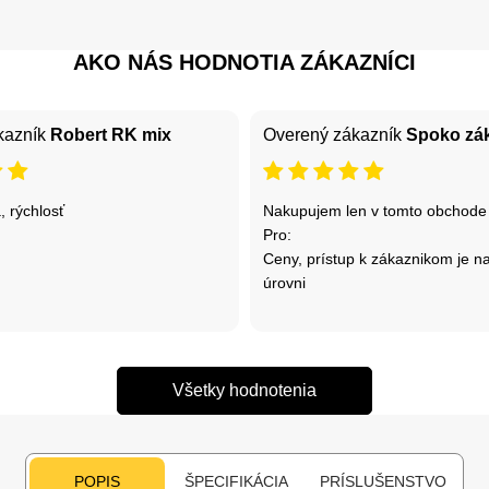
AKO NÁS HODNOTIA ZÁKAZNÍCI
kazník
Robert RK mix
Overený zákazník
Spoko zá
, rýchlosť
Nakupujem len v tomto obchode
Pro:
Ceny, prístup k zákaznikom je na
úrovni
Všetky hodnotenia
POPIS
ŠPECIFIKÁCIA
PRÍSLUŠENSTVO