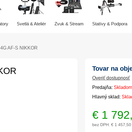
átory
Svetlá & Ateliér
Zvuk & Stream
Statívy & Podpora
.4G AF-S NIKKOR
Tovar na obj
KKOR
Overiť dostupnosť
Predajňa:
Skladom
Hlavný sklad:
Skla
€
1 792
bez DPH:
€ 1 457,50