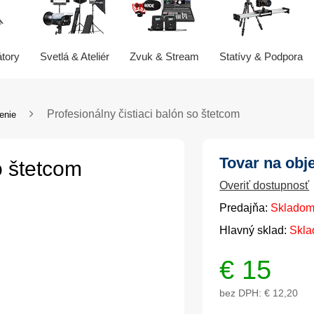
átory
Svetlá & Ateliér
Zvuk & Stream
Statívy & Podpora
Profesionálny čistiaci balón so štetcom
enie
Tovar na obj
o štetcom
Overiť dostupnosť
Predajňa:
Skladom
Hlavný sklad:
Skla
€
15
bez DPH:
€ 12,20