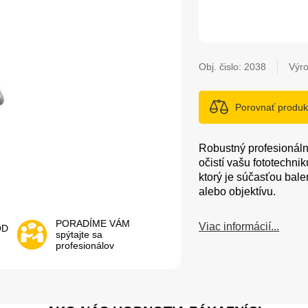
Obj. čislo:
2038
Výro
Porovnať produk
Robustný profesionáln
očistí vašu fototechni
ktorý je súčasťou balen
alebo objektívu.
PORADÍME VÁM
Viac informácií...
OD
spýtajte sa
profesionálov