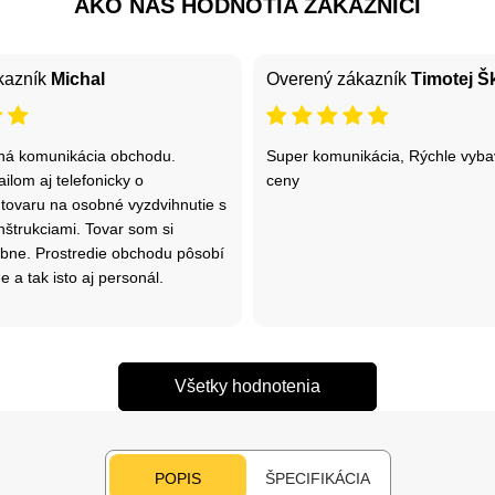
AKO NÁS HODNOTIA ZÁKAZNÍCI
kazník
Michal
Overený zákazník
Timotej Š
ná komunikácia obchodu.
Super komunikácia, Rýchle vyba
ilom aj telefonicky o
ceny
 tovaru na osobné vyzdvihnutie s
nštrukciami. Tovar som si
obne. Prostredie obchodu pôsobí
e a tak isto aj personál.
Všetky hodnotenia
POPIS
ŠPECIFIKÁCIA