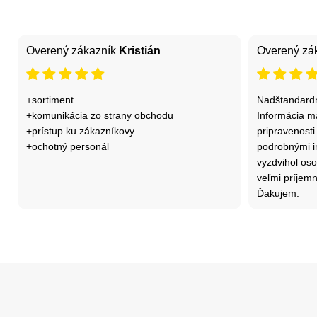
Overený zákazník
Kristián
Overený zá
+sortiment
Nadštandard
+komunikácia zo strany obchodu
Informácia ma
+prístup ku zákazníkovy
pripravenosti
+ochotný personál
podrobnými i
vyzdvihol os
veľmi príjemn
Ďakujem.