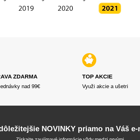
AVA ZDARMA
TOP AKCIE
jednávky nad 99€
Využi akcie a ušetri
dôležitejšie NOVINKY priamo na Váš e-
Získajte zaujímavé informácie vždy medzi prvými