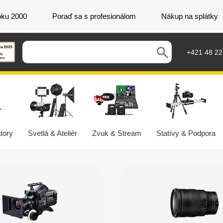
oku 2000
Poraď sa s profesionálom
Nákup na splátky
+421 48 2
tory
Svetlá & Ateliér
Zvuk & Stream
Statívy & Podpora