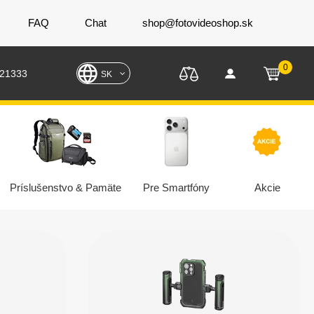
FAQ
Chat
shop@fotovideoshop.sk
0
221333
SK
Príslušenstvo & Pamäte
Pre Smartfóny
Akcie