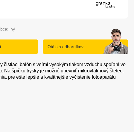
bca: iný
t
Otázka odborníkovi
y čistiaci balón s veľmi vysokým tlakom vzduchu spoľahlivo
ku. Na špičku trysky je možné upevniť mikrovláknový štetec,
ia, pre ešte lepšie a kvalitnejšie vyčistenie fotoaparátu