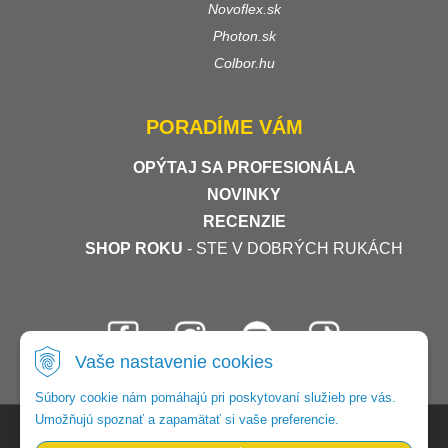
Novoflex.sk
Photon.sk
Colbor.hu
PORADÍME VÁM
OPÝTAJ SA PROFESIONÁLA
NOVINKY
RECENZIE
SHOP ROKU
- STE V DOBRÝCH RUKÁCH
Vaše nastavenie cookies
Súbory cookie nám pomáhajú pri poskytovaní služieb pre vás.
Umožňujú spoznať a zapamätať si vaše preferencie.
© 2026 Foto-video-shop •
tvorba eshopu cez UNIobchod
,
webhosting
spoločnosti
WEBYGROUP