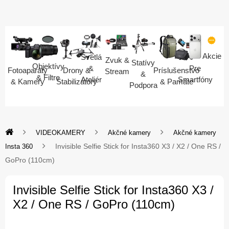
Akcie
Svetlá
Zvuk &
Statívy
Objektívy
Pre
&
Fotoaparáty
Drony &
Príslušenstvo
Stream
&
& Filtre
Smartfóny
Ateliér
& Kamery
Stabilizátory
& Pamäte
Podpora
VIDEOKAMERY
Akčné kamery
Akčné kamery
Invisible Selfie Stick for Insta360 X3 / X2 / One RS /
Insta 360
GoPro (110cm)
Invisible Selfie Stick for Insta360 X3 /
X2 / One RS / GoPro (110cm)