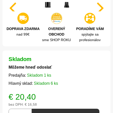
DOPRAVA ZDARMA
OVERENÝ
PORADÍME VÁM
nad 99€
OBCHOD
spýtajte sa
sme SHOP ROKU
profesionálov
Skladom
Môžeme hneď odoslať
Predajňa:
Skladom 1 ks
Hlavný sklad:
Skladom 6 ks
€
20,40
bez DPH:
€ 16,58