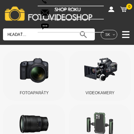
0
shop@fotovideoshop.sk
Fotobot
SK
FOTOAPARÁTY
VIDEOKAMERY