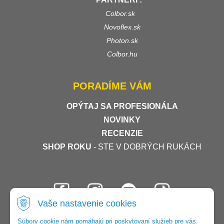
Colbor.sk
Novoflex.sk
Photon.sk
Colbor.hu
PORADÍME VÁM
OPÝTAJ SA PROFESIONÁLA
NOVINKY
RECENZIE
SHOP ROKU
- STE V DOBRÝCH RUKÁCH
Vaše nastavenie cookies
Súbory cookie nám pomáhajú pri poskytovaní služieb pre vás.