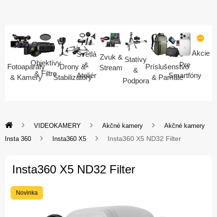
Akcie
Svetlá
Zvuk &
Statívy
Objektívy
Pre
&
Fotoaparáty
Drony &
Príslušenstvo
Stream
&
& Filtre
Smartfóny
Ateliér
& Kamery
Stabilizátory
& Pamäte
Podpora
VIDEOKAMERY
Akčné kamery
Akčné kamery
Insta360 X5 ND32 Filter
Insta 360
Insta360 X5
Insta360 X5 ND32 Filter
Novinka