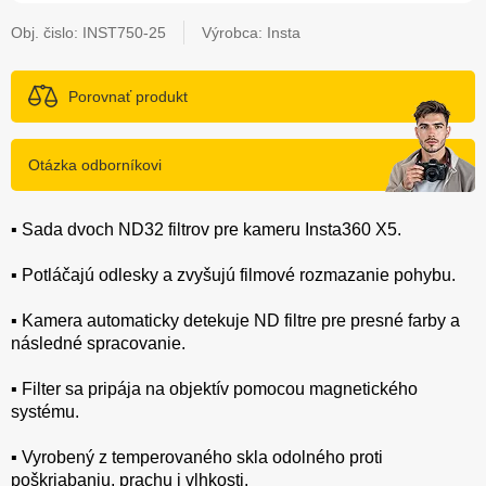
Obj. čislo:
INST750-25
Výrobca: Insta
Porovnať produkt
Otázka odborníkovi
▪️ Sada dvoch ND32 filtrov pre kameru Insta360 X5.
▪️ Potláčajú odlesky a zvyšujú filmové rozmazanie pohybu.
▪️ Kamera automaticky detekuje ND filtre pre presné farby a
následné spracovanie.
▪️ Filter sa pripája na objektív pomocou magnetického
systému.
▪️ Vyrobený z temperovaného skla odolného proti
poškriabaniu, prachu i vlhkosti.