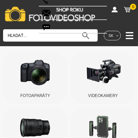
0
shop@fotovideoshop.sk
Fotobot
SK
FOTOAPARÁTY
VIDEOKAMERY