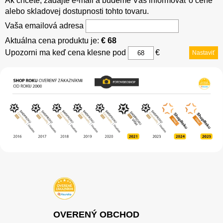
Ak chcete, zadajte e-mail a budeme Vás informovať o cene
alebo skladovej dostupnosti tohto tovaru.
Vaša emailová adresa
Aktuálna cena produktu je:
€ 68
Upozorni ma keď cena klesne pod
€
Nastaviť
OVERENÝ OBCHOD