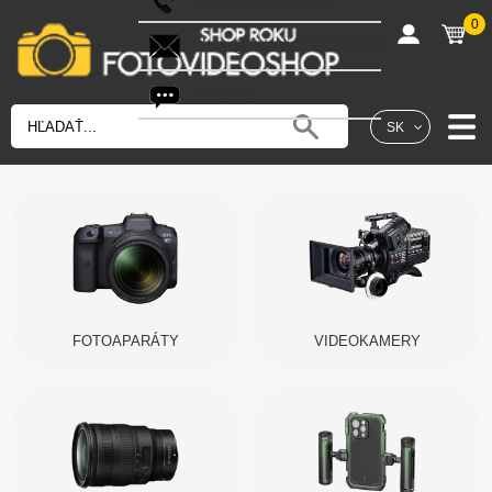
0
shop@fotovideoshop.sk
Fotobot
SK
FOTOAPARÁTY
VIDEOKAMERY