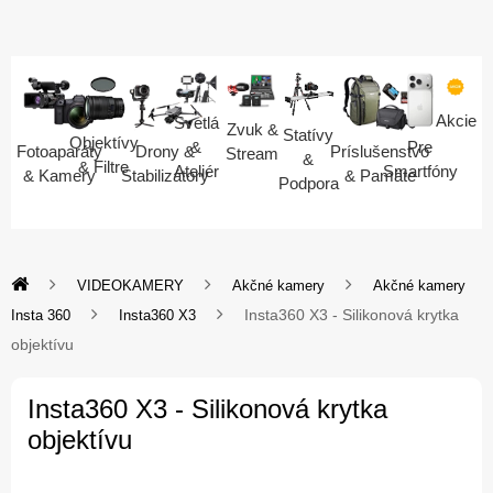
Akcie
Svetlá
Zvuk &
Statívy
Objektívy
Pre
&
Fotoaparáty
Drony &
Príslušenstvo
Stream
&
& Filtre
Smartfóny
Ateliér
& Kamery
Stabilizátory
& Pamäte
Podpora
VIDEOKAMERY
Akčné kamery
Akčné kamery
Insta360 X3 - Silikonová krytka
Insta 360
Insta360 X3
objektívu
Insta360 X3 - Silikonová krytka
objektívu