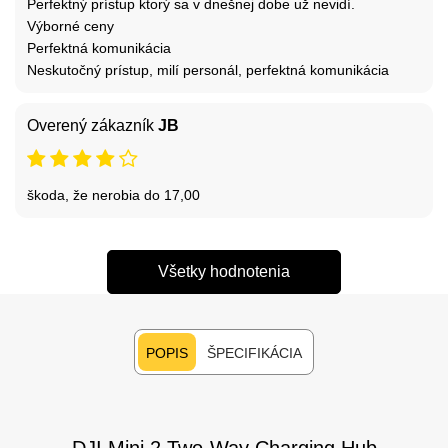
Perfektný prístup ktorý sa v dnešnej dobe už nevidí.
Výborné ceny
Perfektná komunikácia
Neskutočný prístup, milí personál, perfektná komunikácia
Overený zákazník
JB
škoda, že nerobia do 17,00
Všetky hodnotenia
POPIS
ŠPECIFIKÁCIA
DJI Mini 2 Two-Way Charging Hub