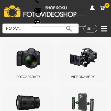
0
shop@fotovideoshop.sk
Fotobot
SK
FOTOAPARÁTY
VIDEOKAMERY