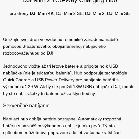
pre drony
DJI Mini 4K
, DJI Mini 2 SE, DJI Mini 2, DJI Mini SE
Udržujte svoj dron vo vzduchu a mobilné zariadenia nabité
pomocou 3-batériového, obojsmerného, nabíjacieho
rozbočovača/hubu od DJI.
Jednoducho vložte až tri letové batérie a pripojte ho k USB
nabíjačke (nie je súčasťou balenia). Hub podporuje technológie
Quick Charge a USB Power Delivery pre nabíjanie batérií s
výkonom až 29 W. Ak by ste použili 18W USB nabíjačku DJI, mohli
by ste nabiť všetky tri batérie už za štyri hodiny.
Sekvenčné nabíjanie
Nabíjací hub dobíja batérie postupne. Automaticky rozpozná
batériu s najväčším výkonom a nabije ju ako prvú. Týmto
spôsobom môžete byť pripravení a letieť za čo najkratší čas.