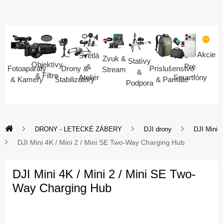
Akcie
Svetlá
Zvuk &
Statívy
Objektívy
Pre
&
Fotoaparáty
Drony &
Príslušenstvo
Stream
&
& Filtre
Smartfóny
Ateliér
& Kamery
Stabilizátory
& Pamäte
Podpora
DRONY - LETECKÉ ZÁBERY
DJI drony
DJI Mini
DJI Mini 4K / Mini 2 / Mini SE Two-Way Charging Hub
DJI Mini 4K / Mini 2 / Mini SE Two-
Way Charging Hub