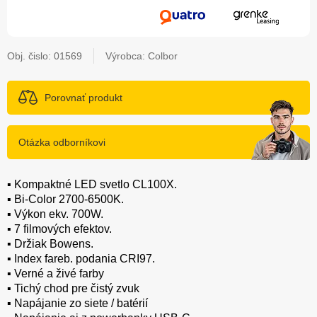
Obj. čislo:
01569
Výrobca: Colbor
Porovnať produkt
Otázka odborníkovi
▪️ Kompaktné LED svetlo CL100X.
▪️ Bi-Color 2700-6500K.
▪️ Výkon ekv. 700W.
▪️ 7 filmových efektov.
▪️ Držiak Bowens.
▪️ Index fareb. podania CRI97.
▪️ Verné a živé farby
▪️ Tichý chod pre čistý zvuk
▪️ Napájanie zo siete / batérií