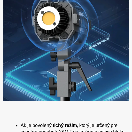
Ak je povolený
tichý režim
, ktorý je určený pre
scenáre podobné ASMR na zníženie vplyvu hluku,