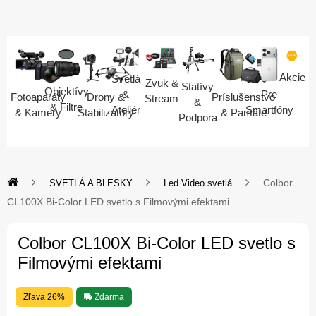
Akcie
Svetlá
Zvuk &
Statívy
Objektívy
Pre
&
Fotoaparáty
Drony &
Príslušenstvo
Stream
&
& Filtre
Smartfóny
Ateliér
& Kamery
Stabilizátory
& Pamäte
Podpora
Colbor
SVETLÁ A BLESKY
Led Video svetlá
CL100X Bi-Color LED svetlo s Filmovými efektami
Colbor CL100X Bi-Color LED svetlo s
Filmovými efektami
Zľava 26%
Zdarma