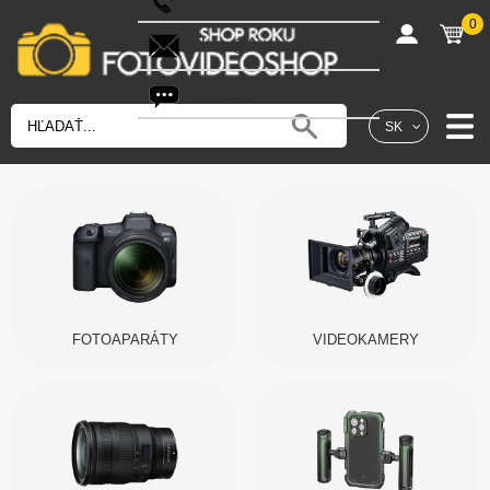
0
shop@fotovideoshop.sk
Fotobot
SK
FOTOAPARÁTY
VIDEOKAMERY