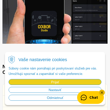
Vaše nastavenie cookies
Najčastejšie otázky – Colbor CL100X Bi-
Súbory cookie nám pomáhajú pri poskytovaní služieb pre vás.
Color COB LED svetlo | Fotovideoshop.sk
Umožňujú spoznať a zapamätať si vaše preferencie.
Prijať
1. Pre koho je Colbor CL100X určené?
Nastaviť
Chat
Odmietnuť
2. Aký typ svetla je Colbor CL100X?