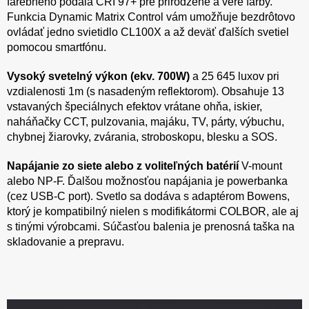
farebného podaia CRI 97+ pre prirodzené a veré farby.
Funkcia Dynamic Matrix Control vám umožňuje bezdrôtovo
ovládať jedno svietidlo CL100X a až deväť ďalších svetiel
pomocou smartfónu.
Vysoký svetelný výkon (ekv. 700W)
a 25 645 luxov pri
vzdialenosti 1m (s nasadeným reflektorom). Obsahuje 13
vstavaných špeciálnych efektov vrátane ohňa, iskier,
naháňačky CCT, pulzovania, majáku, TV, párty, výbuchu,
chybnej žiarovky, zvárania, stroboskopu, blesku a SOS.
Napájanie zo siete alebo z voliteľných batérií
V-mount
alebo NP-F. Ďalšou možnosťou napájania je powerbanka
(cez USB-C port). Svetlo sa dodáva s adaptérom Bowens,
ktorý je kompatibilný nielen s modifikátormi COLBOR, ale aj
s tinými výrobcami. Súčasťou balenia je prenosná taška na
skladovanie a prepravu.