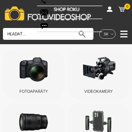
0
shop@fotovideoshop.sk
Fotobot
SK
FOTOAPARÁTY
VIDEOKAMERY