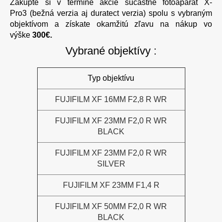
Zákúpte si v termíne akcie súčastne fotoaparát X-
Pro3 (bežná verzia aj duratect verzia) spolu s vybraným
objektívom a získate okamžitú zľavu na nákup vo
výške
300€.
Vybrané objektívy :
Typ objektívu
FUJIFILM XF 16MM F2,8 R WR
FUJIFILM XF 23MM F2,0 R WR
BLACK
FUJIFILM XF 23MM F2,0 R WR
SILVER
FUJIFILM XF 23MM F1,4 R
FUJIFILM XF 50MM F2,0 R WR
BLACK