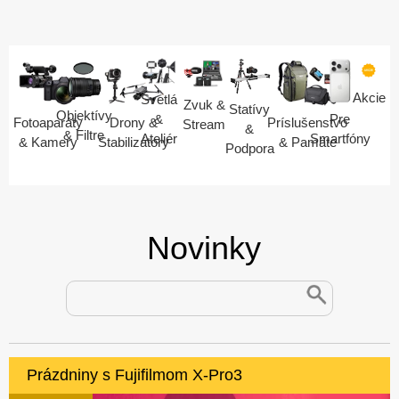
Akcie
Svetlá
Zvuk &
Statívy
Objektívy
Pre
&
Fotoaparáty
Drony &
Príslušenstvo
Stream
&
& Filtre
Smartfóny
Ateliér
& Kamery
Stabilizátory
& Pamäte
Podpora
Novinky
Prázdniny s Fujifilmom X-Pro3