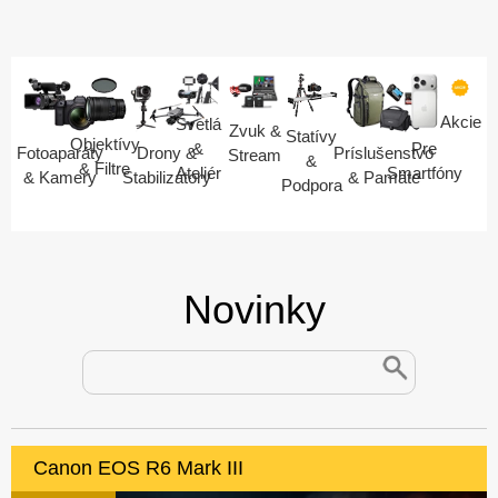
Akcie
Svetlá
Zvuk &
Statívy
Objektívy
Pre
&
Fotoaparáty
Drony &
Príslušenstvo
Stream
&
& Filtre
Smartfóny
Ateliér
& Kamery
Stabilizátory
& Pamäte
Podpora
Novinky
Canon EOS R6 Mark III