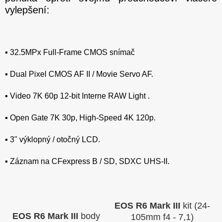
vylepšení:
▪️ 32.5MPx Full-Frame CMOS snímač
▪️ Dual Pixel CMOS AF II / Movie Servo AF.
▪️ Video 7K 60p 12-bit Interne RAW Light .
▪️ Open Gate 7K 30p, High-Speed ​​4K 120p.
▪️ 3" výklopný / otočný LCD.
▪️ Záznam na CFexpress B / SD, SDXC UHS-II.
EOS R6 Mark III
kit (24-
EOS R6 Mark III
body
105mm f4 - 7,1)