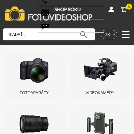
0
shop@fotovideoshop.sk
Fotobot
SK
FOTOAPARÁTY
VIDEOKAMERY