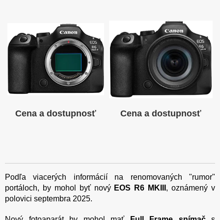
Cena a dostupnosť
Cena a dostupnosť
Podľa viacerých informácií na renomovaných "rumor"
portáloch, by mohol byť nový
EOS R6 MKIII
, oznámený v
polovici septembra 2025.
Nový fotoaparát by mohol mať
Full Frame snímač
s