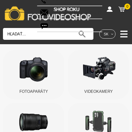
0
shop@fotovideoshop.sk
Fotobot
SK
FOTOAPARÁTY
VIDEOKAMERY