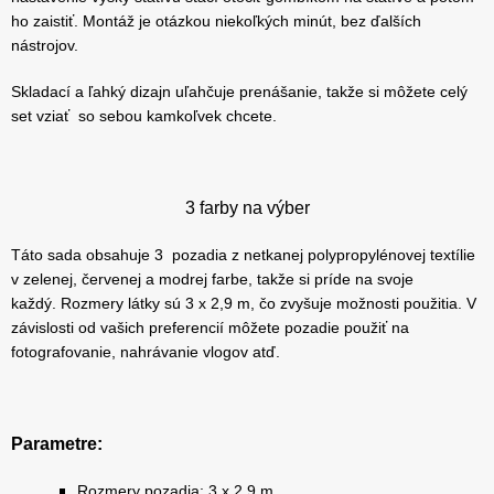
ho zaistiť. Montáž je otázkou niekoľkých minút, bez ďalších
nástrojov.
Skladací a ľahký dizajn uľahčuje prenášanie, takže si môžete celý
set vziať so sebou kamkoľvek chcete.
3 farby na výber
Táto sada obsahuje 3 pozadia z netkanej polypropylénovej textílie
v zelenej, červenej a modrej farbe, takže si príde na svoje
každý. Rozmery látky sú 3 x 2,9 m, čo zvyšuje možnosti použitia. V
závislosti od vašich preferencií môžete pozadie použiť na
fotografovanie, nahrávanie vlogov atď.
Parametre:
Rozmery pozadia: 3 x 2,9 m