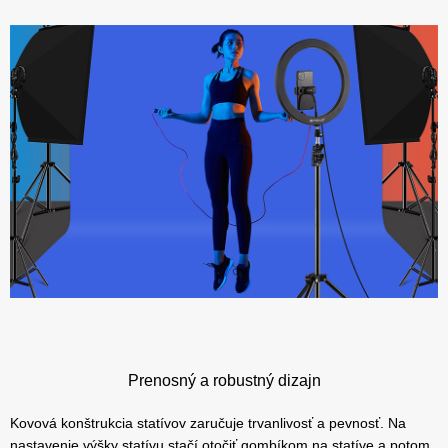
Prenosný a robustný dizajn
Kovová konštrukcia statívov zaručuje trvanlivosť a pevnosť. Na
nastavenie výšky statívu stačí otočiť gombíkom na statíve a potom