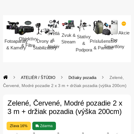
Akcie
Svetlá
Zvuk &
Statívy
Objektívy
Pre
&
Fotoaparáty
Drony &
Príslušenstvo
Stream
&
& Filtre
Smartfóny
Ateliér
& Kamery
Stabilizátory
& Pamäte
Podpora
Zelené,
ATELIÉR / ŠTÚDIO
Držiaky pozadia
Červené, Modré pozadie 2 x 3 m + držiak pozadia (výška 200cm)
Zelené, Červené, Modré pozadie 2 x
3 m + držiak pozadia (výška 200cm)
Zľava 16%
Zdarma