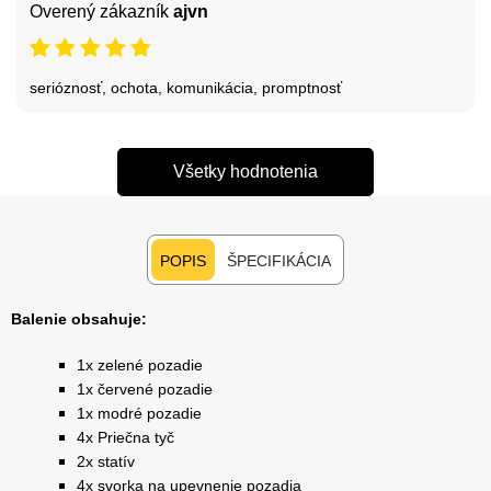
Overený zákazník
ajvn
serióznosť, ochota, komunikácia, promptnosť
Všetky hodnotenia
POPIS
ŠPECIFIKÁCIA
Balenie obsahuje:
1x zelené pozadie
1x červené pozadie
1x modré pozadie
4x Priečna tyč
2x statív
4x svorka na upevnenie pozadia