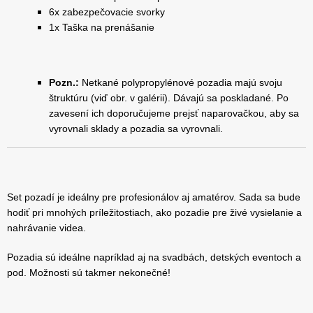
6x zabezpečovacie svorky
1x Taška na prenášanie
Pozn.:
Netkané polypropylénové pozadia majú svoju
štruktúru (viď obr. v galérii). Dávajú sa poskladané. Po
zavesení ich doporučujeme prejsť naparovačkou, aby sa
vyrovnali sklady a pozadia sa vyrovnali.
Set pozadí je ideálny pre profesionálov aj amatérov. Sada sa bude
hodiť pri mnohých príležitostiach, ako pozadie pre živé vysielanie a
nahrávanie videa.
Pozadia sú ideálne napríklad aj na svadbách, detských eventoch a
pod. Možnosti sú takmer nekonečné!