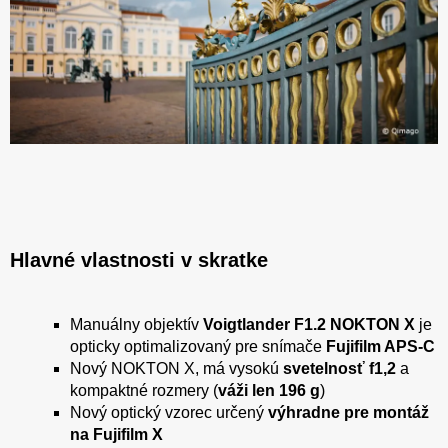
Hlavné vlastnosti v skratke
Manuálny objektív
Voigtlander F1.2 NOKTON X
je
opticky optimalizovaný pre snímače
Fujifilm APS-C
Nový NOKTON X, má vysokú
svetelnosť f1,2
a
kompaktné rozmery (
váži len 196 g
)
Nový optický vzorec určený
výhradne pre montáž
na Fujifilm X