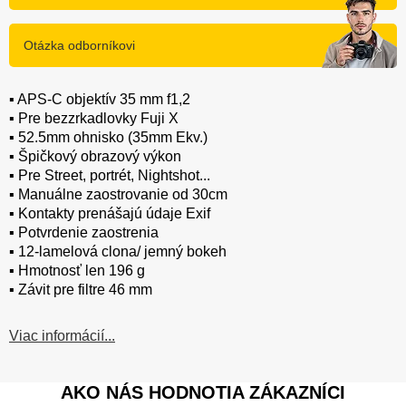
Otázka odborníkovi
▪️ APS-C objektív 35 mm f1,2
▪️ Pre bezzrkadlovky Fuji X
▪️ 52.5mm ohnisko (35mm Ekv.)
▪️ Špičkový obrazový výkon
▪️ Pre Street, portrét, Nightshot...
▪️ Manuálne zaostrovanie od 30cm
▪️ Kontakty prenášajú údaje Exif
▪️ Potvrdenie zaostrenia
▪️ 12-lamelová clona/ jemný bokeh
▪️ Hmotnosť len 196 g
▪️ Závit pre filtre 46 mm
Viac informácií...
AKO NÁS HODNOTIA ZÁKAZNÍCI