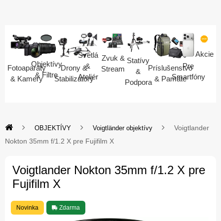
Akcie
Svetlá
Zvuk &
Statívy
Objektívy
Pre
&
Fotoaparáty
Drony &
Príslušenstvo
Stream
&
& Filtre
Smartfóny
Ateliér
& Kamery
Stabilizátory
& Pamäte
Podpora
Voigtlander
OBJEKTÍVY
Voigtländer objektívy
Nokton 35mm f/1.2 X pre Fujifilm X
Voigtlander Nokton 35mm f/1.2 X pre
Fujifilm X
Novinka
Zdarma