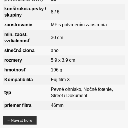
konštrukcia-prvky /
8 / 6
skupiny
zaostrovanie
MF s potvrdením zaostrenia
min. zaost.
30 cm
vzdialenosť
slnečná clona
ano
rozmery
5,9 x 3,9 cm
hmotnosť
196 g
Kompatibilita
Fujifilm X
Pevné ohnisko, Nočné fotenie,
typ
Street / Dokument
priemer filtra
46mm
Návrat hore