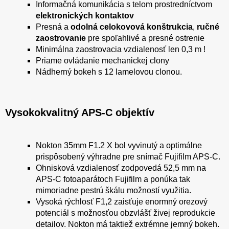
Informačná komunikácia s telom prostredníctvom
elektronických kontaktov
Presná a
odolná celokovová konštrukcia
,
ručné
zaostrovanie
pre spoľahlivé a presné ostrenie
Minimálna zaostrovacia vzdialenosť len 0,3 m !
Priame ovládanie mechanickej clony
Nádherný bokeh s 12 lamelovou clonou.
Vysokokvalitný APS-C objektív
Nokton 35mm F1.2 X bol vyvinutý a optimálne
prispôsobený výhradne pre snímač Fujifilm APS-C.
Ohnisková vzdialenosť zodpovedá 52,5 mm na
APS-C fotoaparátoch Fujifilm a ponúka tak
mimoriadne pestrú škálu možností využitia.
Vysoká rýchlosť F1,2 zaisťuje enormný orezový
potenciál s možnosťou obzvlášť živej reprodukcie
detailov. Nokton má taktiež extrémne jemný bokeh.