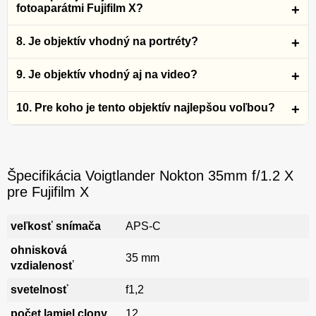
fotoaparátmi Fujifilm X?
8. Je objektív vhodný na portréty?
9. Je objektív vhodný aj na video?
10. Pre koho je tento objektív najlepšou voľbou?
Špecifikácia Voigtlander Nokton 35mm f/1.2 X
pre Fujifilm X
veľkosť snímača
APS-C
ohnisková
35 mm
vzdialenosť
svetelnosť
f1,2
počet lamiel clony
12