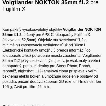
Voigtlander NOKTON 35mm f1.2
pre
Fujifilm X
Kompaktný vysokosvetelný objektív
Voigtländer NOKTON
35mm f/1.2
, určený pre APS-C fotoaparáty Fujifilm X
(ekvivalent 52,5mm). Objektív má svetelnosť f1,2 a
minimálnu zaostrovaciu vzdialenosť už od 30cm !
Elektronické kontakty umožňujú prenos informácií do
fotoaparátu a tiež potvrdenie miesta zaostrenia. Voigtlander
35mm f1,2 je vysoko kvalitný objektív, je však malý a veľmi
nenápadný, preto je ideálny pre Street Photo, Portrét,
reportáž, nightshot... 12-lamelová clona prispieva k veľmi
peknému efektu bokeh a umožňuje oddelenie postavy od
pozadia, pričom dodáva záberom 3D rozmer. Hmotnosť len
196 g, Závit pre filtre 46 mm.