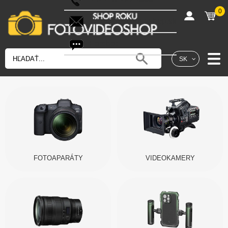
0
shop@fotovideoshop.sk
Fotobot
SK
FOTOAPARÁTY
VIDEOKAMERY