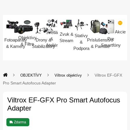
Akcie
Svetlá
Zvuk &
Statívy
Objektívy
Pre
&
Fotoaparáty
Drony &
Príslušenstvo
Stream
&
& Filtre
Smartfóny
Ateliér
& Kamery
Stabilizátory
& Pamäte
Podpora
Viltrox EF-GFX
OBJEKTÍVY
Viltrox objektívy
Pro Smart Autofocus Adapter
Viltrox EF-GFX Pro Smart Autofocus
Adapter
Zdarma