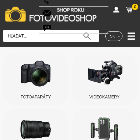
0
shop@fotovideoshop.sk
Fotobot
SK
FOTOAPARÁTY
VIDEOKAMERY