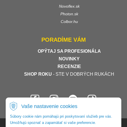
Novoflex.sk
Photon.sk
Colbor.hu
PORADÍME VÁM
OPÝTAJ SA PROFESIONÁLA
NOVINKY
RECENZIE
SHOP ROKU
- STE V DOBRÝCH RUKÁCH
Vaše nastavenie cookies
Súbory cookie nám pomáhajú pri poskytovaní služieb pre vás.
Umožňujú spoznať a zapamätať si vaše preferencie.
© 2026 Foto-video-shop •
tvorba eshopu cez UNIobchod
,
webhosting