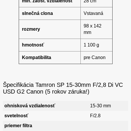
min. zaost. vzdialenosť
28 cm
slnečná clona
Vstavaná
98 x 142
rozmery
mm
hmotnosť
1 100 g
Kompatibilita
pre Canon
Špecifikácia Tamron SP 15-30mm F/2,8 Di VC
USD G2 Canon (5 rokov záruka!)
ohnisková vzdialenosť
15-30 mm
svetelnosť
F/2.8
priemer filtra