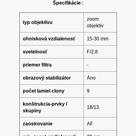
Špecifikácie :
zoom
typ objektívu
objektív
ohnisková vzdialenosť
15-30 mm
svetelnosť
F/2.8
priemer filtra
-
obrazový stabilizátor
Áno
počet lamiel clony
9
konštrukcia-prvky /
18/13
skupiny
zaostrovanie
AF