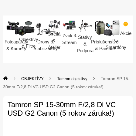
Akcie
Svetlá
Zvuk &
Statívy
Objektívy
Pre
&
Fotoaparáty
Drony &
Príslušenstvo
Stream
&
& Filtre
Smartfóny
Ateliér
& Kamery
Stabilizátory
& Pamäte
Podpora
Tamron SP 15-
OBJEKTÍVY
Tamron objektívy
30mm F/2,8 Di VC USD G2 Canon (5 rokov záruka!)
Tamron SP 15-30mm F/2,8 Di VC
USD G2 Canon (5 rokov záruka!)