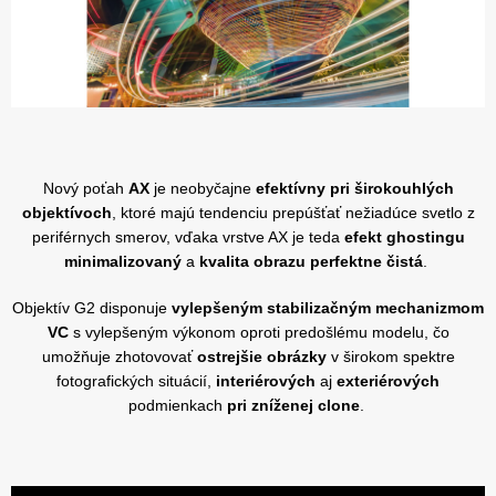
Nový poťah
AX
je neobyčajne
efektívny pri širokouhlých
objektívoch
, ktoré majú tendenciu prepúšťať nežiadúce svetlo z
periférnych smerov, vďaka vrstve AX je teda
efekt ghostingu
minimalizovaný
a
kvalita obrazu perfektne čistá
.
Objektív G2 disponuje
vylepšeným stabilizačným mechanizmom
VC
s vylepšeným výkonom oproti predošlému modelu, čo
umožňuje zhotovovať
ostrejšie obrázky
v širokom spektre
fotografických situácií,
interiérových
aj
exteriérových
podmienkach
pri zníženej clone
.