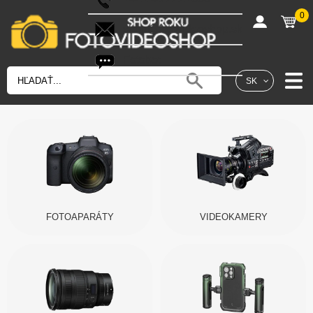
0
shop@fotovideoshop.sk
Fotobot
SK
FOTOAPARÁTY
VIDEOKAMERY