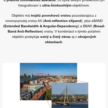
a
priečnu chromatickú aberáciu
, čo býva veľkým problémom pri
fotografovaní s
ultra-širokouhlým
objektívom.
Objektív má
trojitú povrchovú vrstvu
pozostávajúcu z
novovyvynutej vrstvy AX (
Anti-reflection eXpand
), plus eBAND
(
Extended Bandwidth & Angular-Dependency
) a BBAR (
Broad-
Band Anti-Reflection
) vrstvy. V kombinácii s týmito poťahmi
objektív poskytuje
ostrý a čistý obraz
aj v
okrajových
oblastiach
.