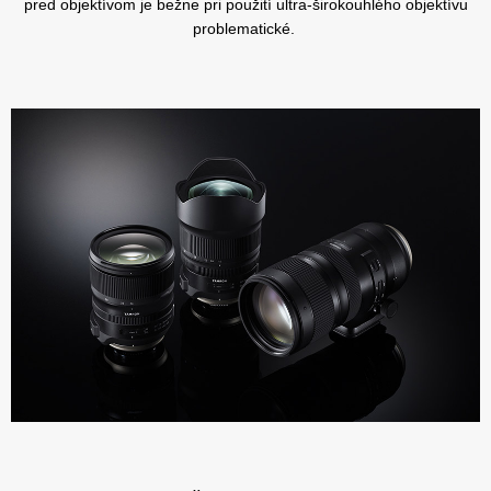
pred objektívom je bežne pri použití ultra-širokouhlého objektívu
problematické.