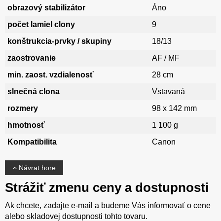
obrazový stabilizátor
Áno
počet lamiel clony
9
konštrukcia-prvky / skupiny
18/13
zaostrovanie
AF / MF
min. zaost. vzdialenosť
28 cm
slnečná clona
Vstavaná
rozmery
98 x 142 mm
hmotnosť
1 100 g
Kompatibilita
Canon
Návrat hore
Strážiť zmenu ceny a dostupnosti
Ak chcete, zadajte e-mail a budeme Vás informovať o cene
alebo skladovej dostupnosti tohto tovaru.