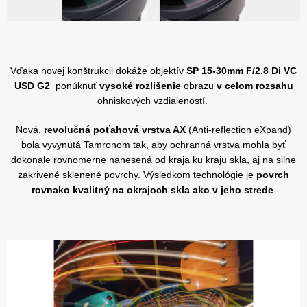
Vďaka novej konštrukcii dokáže objektív
SP 15-30mm F/2.8 Di VC
USD G2
ponúknuť
vysoké rozlíšenie
obrazu
v celom rozsahu
ohniskových vzdialeností.
Nová,
revolučná poťahová vrstva AX
(Anti-reflection eXpand)
bola vyvynutá Tamronom tak, aby ochranná vrstva mohla byť
dokonale rovnomerne nanesená od kraja ku kraju skla, aj na silne
zakrivené sklenené povrchy. Výsledkom technológie je
povrch
rovnako kvalitný na okrajoch skla ako v jeho strede
.