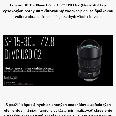
Tamron SP 15-30mm F/2.8 Di VC USD G2
(Model A041) je
vysokorýchlostný ultra-širokouhlý zoom
objektív
so špičkovou
kvalitou
obrazu, čo umožňuje zachytiť všetko čo vidíte.
S použitím
špeciálnych sklenených materiálov
a
asférických
elementov
, inžinieri Tamronu dokázali
minimalizovať skreslenie