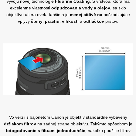
vývoju novej technológie
Fluorine Coating
. S vrstvou, ktorá má
excelentné vlastnosti
odpudzovania vody a olejov
, sa sklo
objektívu utiera oveľa ľahšie a je
menej citlivé na
poškodzujúce
vplyvy
špiny
,
prachu
,
vlhkosti
a
odtlačkov
prstov.
Vo verzii s bajonetom Canon je objektív štandardne vybavený
držiakom filtrov
na zadnej strane objektívu. Takýmto spôsobom je
fotografovanie s filtrami jednoduchšie
, nakoľko použitie filtrov